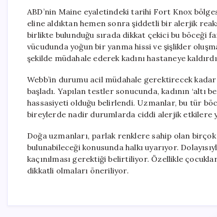
ABD’nin Maine eyaletindeki tarihi Fort Knox bölgesi
eline aldıktan hemen sonra şiddetli bir alerjik reak
birlikte bulunduğu sırada dikkat çekici bu böceği f
vücudunda yoğun bir yanma hissi ve şişlikler oluşma
şekilde müdahale ederek kadını hastaneye kaldırdı
Webb’in durumu acil müdahale gerektirecek kadar c
başladı. Yapılan testler sonucunda, kadının ‘altı be
hassasiyeti olduğu belirlendi. Uzmanlar, bu tür böc
bireylerde nadir durumlarda ciddi alerjik etkilere y
Doğa uzmanları, parlak renklere sahip olan birço
bulunabileceği konusunda halkı uyarıyor. Dolayıs
kaçınılması gerektiği belirtiliyor. Özellikle çocuk
dikkatli olmaları öneriliyor.