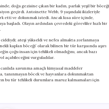
Alerjik
nde, doğa gezisine çıkan bir kadın, parlak yeşil bir böceğ
Reaksiyon
siyon geçirdi. Antoinette Webb, 9 yaşındaki ikizleriyle
Tehlikesiyle
ark etti ve dokunmak istedi. Ancak kısa süre içinde,
Karşılaştı
ya başladı. Olayın ardından çevredeki görevliler hızlı bir
için
.
iddiydi; ateşi yükseldi ve nefes almakta zorlanmaya
nekli kaplan böceği’ olarak bilinen bir tür karşısında aşırı
eğin çoğu insan için tehlikeli olmadığını, ancak bazı
ol açabileceğini vurguladılar.
k canlıda savunma amaçlı kimyasal maddeler
ıyla, tanınmayan böcek ve hayvanlara dokunmaktan
ların bu tür tehlikeli durumlara maruz kalmamaları için