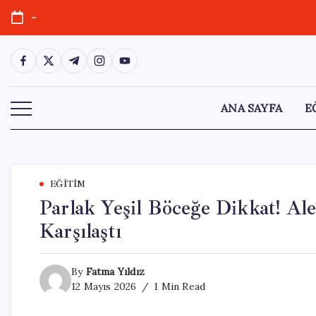
Skip
-
to
content
https://www.facebook.com/
https://twitter.com/
https://t.me/
https://www.instagram.com/
https://youtube.com/
ANA SAYFA
E
EĞITIM
Parlak Yeşil Böceğe Dikkat! Ale
Karşılaştı
By
Fatma Yıldız
12 Mayıs 2026
1 Min Read