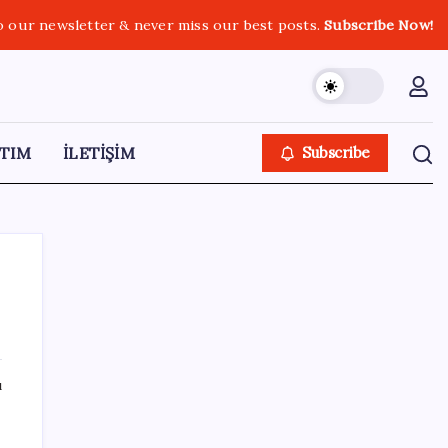
o our newsletter & never miss our best posts.
Subscribe Now!
TIM
İLETİŞİM
Subscribe
SON YAZILAR
ı
Otomotiv devinin Türkiye şubesi sarsıldı:
Sabah uyandıklarında inanamadılar