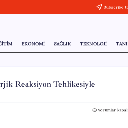
Subscribe t
ĞİTİM
EKONOMİ
SAĞLIK
TEKNOLOJİ
TANI
rjik Reaksiyon Tehlikesiyle
Parlak
yorumlar kapal
Yeşil
Böceğe
Dikkat!