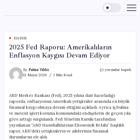
Skip
to
content
HABER
2025 Fed Raporu: Amerikalıların
Enflasyon Kaygısı Devam Ediyor
2025
By
Fatma Yıldız
yorumlar kapalı
Fed
13 Mayıs 2026
1 Min Read
Raporu:
Amerikalıların
Enflasyon
ABD Merkez Bankası (Fed), 2025 yılına dair hazırladığı
Kaygısı
raporda, enflasyonun Amerikalı yetişkinler arasında en büyük
Devam
Ediyor
finansal kaygı olmaya devam ettiğini açıkladı. Ayrıca iş bulma
için
ve mevcut işleri koruma konusundaki endişelerin de geçen yıla
göre arttığı vurgulandı. Fed Yönetim Kurulu tarafından
yayınlanan “ABD Hanehalklarının Ekonomik Refahı” başlıklı
rapor, ABD’deki yetişkinlerin ve ailelerinin finansal
durumlarını ele aldı.