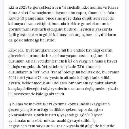
Ekim 2025’te gerçekleştirilen “Hanehalkı Ekonomisi ve Karar
Alma Anketi” sonuçlarına dayanan bu rapor, finansal refahın
Kovid-19 pandemisi öncesine göre daha düşük seviyelerde
kalmaya devam ettiğini, bununla birlikte genel ekonomik
görünümün istikrarlı olduğunu bildirdi. İşgücü piyasasıyla
ilgili göstergelerin güçlü kalmasına karşın, bazı zayıflıkların
da gözlemlendiği belirtildi.
Raporda, fiyat artışlarını önemli bir endişe kaynağı olarak
görenlerin oranında bir azalma yaşanmasına rağmen, bu
durumun ABD’li yetişkinler için hâlâ en yaygın finansal kaygı
olduğu vurgulandı. Yetişkinlerin yüzde 73’ü, finansal
durumlarının “iyi” veya “rahat” olduğunu belirtse de, bu oranın
2021’deki yüzde 78 seviyesinin altında kaldığı ifade edildi.
Ayrıca, beklenmedik 400 dolarlık bir harcamayı nakit olarak
karşılayabileceğini söyleyenlerin oranının değişmeden yüzde
63 seviyesinde kaldığı aktarıldı.
İş bulma ve mevcut işleri koruma konusundaki kaygıların
geçen yıla göre arttığına dikkat çeken raporda, işten
çıkarmalarda sınırlı bir artış yaşandığı, gönüllü işten
ayrılmaların ise bir miktar azaldığı kaydedildi. İş
değiştirenlerin sayısının 2024’e kıyasla düştüğü de belirtildi.