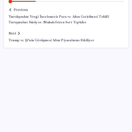
Previous
Yurtdışından Vergi İncelemesiz Para ve Altın Getirilmesi Teklifi
Tartışmaları Sürüyor: Muhalefetten Sert Tepkiler
Next
Trump ve Şi’nin Görüşmesi Altın Piyasalarını Etkiliyor
SON YAZILAR
LGS ek tercih 1. nakil başvuruları ne zaman bitiyor?
LGS 2. nakil başvuruları ne zaman?