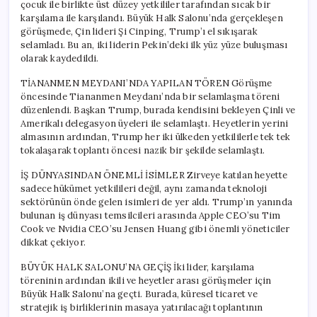
çocuk ile birlikte üst düzey yetkililer tarafından sıcak bir
karşılama ile karşılandı. Büyük Halk Salonu’nda gerçekleşen
görüşmede, Çin lideri Şi Cinping, Trump’ı el sıkışarak
selamladı. Bu an, iki liderin Pekin’deki ilk yüz yüze buluşması
olarak kaydedildi.
TİANANMEN MEYDANI’NDA YAPILAN TÖREN Görüşme
öncesinde Tiananmen Meydanı’nda bir selamlaşma töreni
düzenlendi. Başkan Trump, burada kendisini bekleyen Çinli ve
Amerikalı delegasyon üyeleri ile selamlaştı. Heyetlerin yerini
almasının ardından, Trump her iki ülkeden yetkililerle tek tek
tokalaşarak toplantı öncesi nazik bir şekilde selamlaştı.
İŞ DÜNYASINDAN ÖNEMLİ İSİMLER Zirveye katılan heyette
sadece hükümet yetkilileri değil, aynı zamanda teknoloji
sektörünün önde gelen isimleri de yer aldı. Trump’ın yanında
bulunan iş dünyası temsilcileri arasında Apple CEO’su Tim
Cook ve Nvidia CEO’su Jensen Huang gibi önemli yöneticiler
dikkat çekiyor.
BÜYÜK HALK SALONU’NA GEÇİŞ İki lider, karşılama
töreninin ardından ikili ve heyetler arası görüşmeler için
Büyük Halk Salonu’na geçti. Burada, küresel ticaret ve
stratejik iş birliklerinin masaya yatırılacağı toplantının