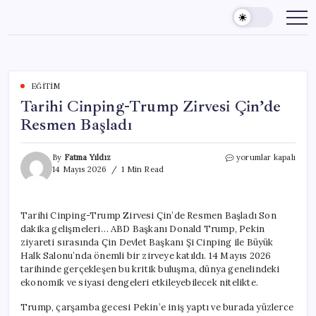
Skip
to
content
EĞITIM
Tarihi Cinping-Trump Zirvesi Çin’de
Resmen Başladı
Tarihi
By
Fatma Yıldız
yorumlar kapalı
Cinping-
14 Mayıs 2026
1 Min Read
Trump
Zirvesi
Çin’de
Tarihi Cinping-Trump Zirvesi Çin’de Resmen Başladı Son
Resmen
dakika gelişmeleri… ABD Başkanı Donald Trump, Pekin
Başladı
için
ziyareti sırasında Çin Devlet Başkanı Şi Cinping ile Büyük
Halk Salonu’nda önemli bir zirveye katıldı. 14 Mayıs 2026
tarihinde gerçekleşen bu kritik buluşma, dünya genelindeki
ekonomik ve siyasi dengeleri etkileyebilecek nitelikte.
Trump, çarşamba gecesi Pekin’e iniş yaptı ve burada yüzlerce