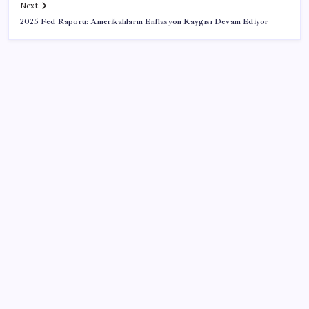
Next
2025 Fed Raporu: Amerikalıların Enflasyon Kaygısı Devam Ediyor
SON YAZILAR
Erdoğan’dan AKP teşkilatına ‘süreç’ talimatı: ‘Genel
af yok, kişiye özel statü yok, bunu anlatın’
Otomotiv devinin Türkiye şubesi sarsıldı: Sabah
uyandıklarında inanamadılar
LGS ek tercih 1. nakil başvuruları ne zaman bitiyor?
LGS 2. nakil başvuruları ne zaman?