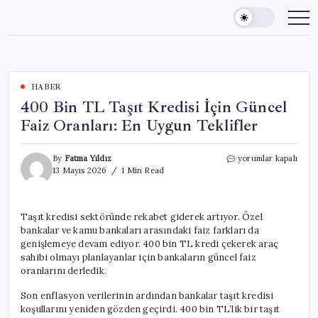
Skip
to
content
HABER
400 Bin TL Taşıt Kredisi İçin Güncel
Faiz Oranları: En Uygun Teklifler
400
By
Fatma Yıldız
yorumlar kapalı
Bin
13 Mayıs 2026
1 Min Read
TL
Taşıt
Kredisi
Taşıt kredisi sektöründe rekabet giderek artıyor. Özel
İçin
bankalar ve kamu bankaları arasındaki faiz farkları da
Güncel
Faiz
genişlemeye devam ediyor. 400 bin TL kredi çekerek araç
Oranları:
sahibi olmayı planlayanlar için bankaların güncel faiz
En
oranlarını derledik.
Uygun
Teklifler
Son enflasyon verilerinin ardından bankalar taşıt kredisi
için
koşullarını yeniden gözden geçirdi. 400 bin TL’lik bir taşıt