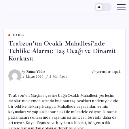
Skip
to
content
HABER
Trabzon’un Ocaklı Mahallesi’nde
Tehlike Alarmı: Taş Ocağı ve Dinamit
Korkusu
Trabzon’un
By
Fatma Yıldız
yorumlar kapalı
Ocaklı
14 Mayıs 2026
2 Min Read
Mahallesi’nde
Tehlike
Alarmı:
Trabzon’un Maçka ilçesine bağlı Ocaklı Mahallesi, yerleşim
Taş
alanlarının hemen altında bulunan taş ocakları nedeniyle ciddi
Ocağı
ve
bir tehlike ile karşı karşıya. Mahallede yaşayanlar, zemin
Dinamit
kaymaları ve yapısal hasar riski ile mücadele ediyor. Dinamit
Korkusu
patlamaları sonrasında yaşanan sarsıntılar, bu riski daha da
için
artırıyor. Kaya düşmesi ve heyelan tehlikesi, bölgenin dik
yamaç yapısından dolayı giderek büyüyor.