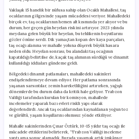
Yaklaşık 15 hanelik bir nüfusa sahip olan Ocaklı Mahallesi, taş
ocaklarının gölgesinde yaşam mücadelesi veriyor. Mahalledeki
birçok ev, taş ocaklarının hemen alt kısmında yer alıyor ve bu
durum, her geçen gün heyelan riskini artırıyor. 2023 yılında
meydana gelen büyük bir heyelan, bu tehlikenin boyutlarını
gözler önüne serdi. Dik yamaçtan kopan dev kaya parçaları,
taş ocağı alanına ve mahalle yoluna düşerek büyük hasara
neden oldu. Heyelan sonrası, bu alandaki taş ocağının
kapatıldığı belirtilse de, kaçak taş alımının sürdüğü ve dinamit
kullanıldığı iddiaları gündeme geldi.
Bölgedeki dinamit patlamaları, mahalledeki sakinleri
endişelendirmeye devam ediyor. Her patlama sonrasında
yaşanan sarsıntılar, zemin hareketliliğini artırırken, yağışlı
dönemlerde bu durum daha da kritik hale geliyor. Trabzon
Valiliği tarafından kurulan bir komisyon, mahallede
incelemeler yaparak bazı evleri riskli yapı olarak
değerlendirdi. Ancak taş ocaklarından kaynaklanan yoğun toz
ve gürültü, yaşam koşullarını olumsuz yönde etkiliyor.
Mahalle sakinlerinden Çınar Öztürk, 10-15 yıldır taş ocağı ile
mücadele ettiklerini belirterek, “Trabzon Valiliği inceleme
yaptı ama sonuç alamadık. Burada yaşamak artık imkânsız