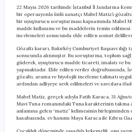
22 Mayıs 2026 tarihinde İstanbul İl Jandarma Komu
bir operasyonla ünlü sanatçı Mabel Matiz’i gözaltı
bir uyuşturucu soruşturması kapsamında Mabel Ma
madde kullanımı ve bu maddelerin temin edilmesi id
incelemeleri sonucunda elde edilen somut delille
Gözaltı kararı, Bakırköy Cumhuriyet Başsavcılığı 
sonucunda alınmıştır. Bu soruşturma, toplum sağl
güderek, uyuşturucu madde ticareti, imalatı ve bu 
yapmaktadır. Elde edilen veriler doğrultusunda, İ
gözaltı, arama ve biyolojik inceleme talimatı uygul
ardından adliyeye sevk edilmeleri ve savcılara ifad
Mabel Matiz, gerçek adıyla Fatih Karaca, 31 Ağust
Mavi Tuna romanındaki Tuna karakterinin takma ad
anlamına gelen “matiz” kelimesinin birleşiminden 
kasabasında, ev hanımı Maya Karaca ile Kıbrıs Gazi
Çocukluk döneminde yaşadığı kekemelik, onu yazma