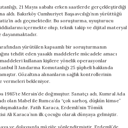
Alındı?
tanlığı, 21 Mayıs sabahı erken saatlerde gerçekleştirdiği
Fatih
na aldı. Bakırköy Cumhuriyet Başsavcılığı’nın yürüttüğü
Karaca
tiz’in adı geçmektedir. Bu soruşturma, uyuşturucu
Hakkında
dialarını içermekte olup, teknik takip ve dijital materyal
Bilmeniz
re dayanmaktadır.
Gerekenler
için
tarafından yürütülen kapsamlı bir soruşturmanın
ığını tehdit eden yasaklı maddelerle mücadele amacı
maddeleri kullanan kişilere yönelik operasyonlar
stanbul İl Jandarma Komutanlığı 25 şüpheli hakkında
amıştır. Gözaltına alınanların sağlık kontrollerinin
e vermeleri bekleniyor.
os 1985’te Mersin’de doğmuştur. Sanatçı adı, Kumral Ada
ı olan Mabel ile Rumca’da “çok sarhoş, düşkün kimse”
oluşmaktadır. Fatih Karaca, Erdemli’nin Tömük
si Ali Karaca’nın ilk çocuğu olarak dünyaya gelmiştir.
ya ve dolayısıyla müziğe yönlendirmiştir. Erdemli’de