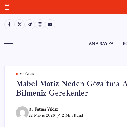
Skip
-
to
content
https://www.facebook.com/
https://twitter.com/
https://t.me/
https://www.instagram.com/
https://youtube.com/
ANA SAYFA
E
SAĞLIK
Mabel Matiz Neden Gözaltına A
Bilmeniz Gerekenler
By
Fatma Yıldız
22 Mayıs 2026
2 Min Read