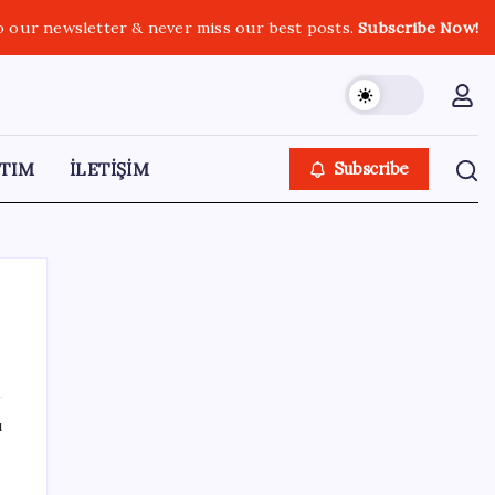
o our newsletter & never miss our best posts.
Subscribe Now!
TIM
İLETİŞİM
Subscribe
SON YAZILAR
ı
LGS ek tercih 1. nakil başvuruları ne zaman
bitiyor? LGS 2. nakil başvuruları ne zaman?