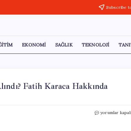
Subscribe t
ĞİTİM
EKONOMİ
SAĞLIK
TEKNOLOJİ
TANI
lındı? Fatih Karaca Hakkında
Mabel
yorumlar kapal
Matiz
Neden
Gözaltına