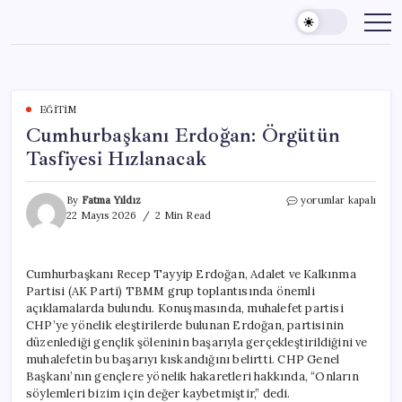
Skip
to
content
EĞITIM
Cumhurbaşkanı Erdoğan: Örgütün
Tasfiyesi Hızlanacak
Cumhurbaşkanı
By
Fatma Yıldız
yorumlar kapalı
Erdoğan:
22 Mayıs 2026
2 Min Read
Örgütün
Tasfiyesi
Hızlanacak
Cumhurbaşkanı Recep Tayyip Erdoğan, Adalet ve Kalkınma
için
Partisi (AK Parti) TBMM grup toplantısında önemli
açıklamalarda bulundu. Konuşmasında, muhalefet partisi
CHP’ye yönelik eleştirilerde bulunan Erdoğan, partisinin
düzenlediği gençlik şöleninin başarıyla gerçekleştirildiğini ve
muhalefetin bu başarıyı kıskandığını belirtti. CHP Genel
Başkanı’nın gençlere yönelik hakaretleri hakkında, “Onların
söylemleri bizim için değer kaybetmiştir,” dedi.