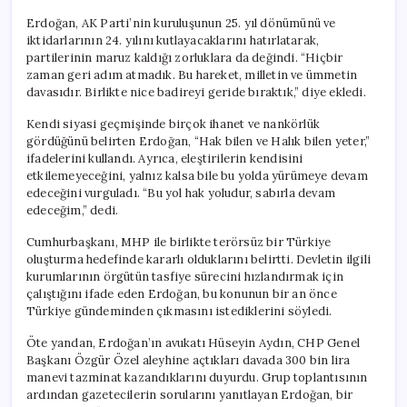
Erdoğan, AK Parti’nin kuruluşunun 25. yıl dönümünü ve
iktidarlarının 24. yılını kutlayacaklarını hatırlatarak,
partilerinin maruz kaldığı zorluklara da değindi. “Hiçbir
zaman geri adım atmadık. Bu hareket, milletin ve ümmetin
davasıdır. Birlikte nice badireyi geride bıraktık,” diye ekledi.
Kendi siyasi geçmişinde birçok ihanet ve nankörlük
gördüğünü belirten Erdoğan, “Hak bilen ve Halık bilen yeter,”
ifadelerini kullandı. Ayrıca, eleştirilerin kendisini
etkilemeyeceğini, yalnız kalsa bile bu yolda yürümeye devam
edeceğini vurguladı. “Bu yol hak yoludur, sabırla devam
edeceğim,” dedi.
Cumhurbaşkanı, MHP ile birlikte terörsüz bir Türkiye
oluşturma hedefinde kararlı olduklarını belirtti. Devletin ilgili
kurumlarının örgütün tasfiye sürecini hızlandırmak için
çalıştığını ifade eden Erdoğan, bu konunun bir an önce
Türkiye gündeminden çıkmasını istediklerini söyledi.
Öte yandan, Erdoğan’ın avukatı Hüseyin Aydın, CHP Genel
Başkanı Özgür Özel aleyhine açtıkları davada 300 bin lira
manevi tazminat kazandıklarını duyurdu. Grup toplantısının
ardından gazetecilerin sorularını yanıtlayan Erdoğan, bir