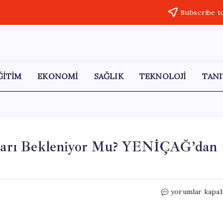
Subscribe t
ĞİTİM
EKONOMİ
SAĞLIK
TEKNOLOJİ
TANI
rarı Bekleniyor Mu? YENİÇAĞ’dan
Cuma
yorumlar kapal
Günü
Mutlak
Butlan