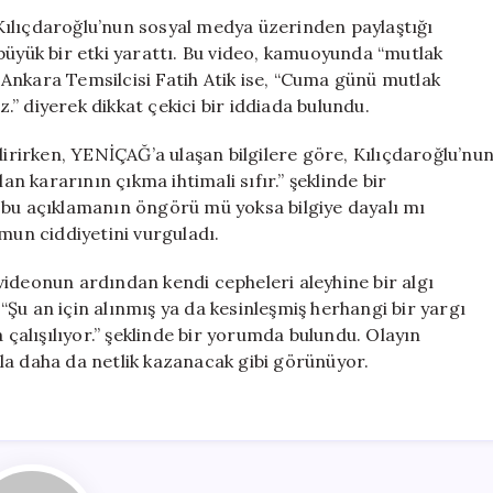
Kararı
Kılıçdaroğlu’nun sosyal medya üzerinden paylaştığı
Bekleniyor
büyük bir etki yarattı. Bu video, kamuoyunda “mutlak
Mu?
Ankara Temsilcisi Fatih Atik ise, “Cuma günü mutlak
YENİÇAĞ’dan
” diyerek dikkat çekici bir iddiada bulundu.
Son
Gelişmeler
dirirken, YENİÇAĞ’a ulaşan bilgilere göre, Kılıçdaroğlu’nu
için
an kararının çıkma ihtimali sıfır.” şeklinde bir
 bu açıklamanın öngörü mü yoksa bilgiye dayalı mı
mun ciddiyetini vurguladı.
, videonun ardından kendi cepheleri aleyhine bir algı
, “Şu an için alınmış ya da kesinleşmiş herhangi bir yargı
 çalışılıyor.” şeklinde bir yorumda bulundu. Olayın
la daha da netlik kazanacak gibi görünüyor.