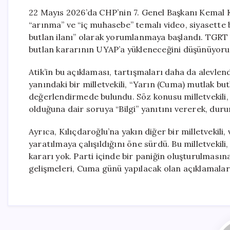
22 Mayıs 2026’da CHP’nin 7. Genel Başkanı Kemal 
“arınma” ve “iç muhasebe” temalı video, siyasette 
butlan ilanı” olarak yorumlanmaya başlandı. TGRT 
butlan kararının UYAP’a yükleneceğini düşünüyoruz.
Atik’in bu açıklaması, tartışmaları daha da alevlen
yanındaki bir milletvekili, “Yarın (Cuma) mutlak butl
değerlendirmede bulundu. Söz konusu milletvekili,
olduğuna dair soruya “Bilgi” yanıtını vererek, duru
Ayrıca, Kılıçdaroğlu’na yakın diğer bir milletvekili
yaratılmaya çalışıldığını öne sürdü. Bu milletvekili
kararı yok. Parti içinde bir paniğin oluşturulmasına
gelişmeleri, Cuma günü yapılacak olan açıklamalar