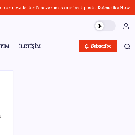
o our newsletter & never miss our best posts.
Subscribe Now!
TIM
İLETİŞİM
Subscribe
SON YAZILAR
ı
BofA: Yatırımcı iyimserliği beş yılın en
yüksek seviyesinde