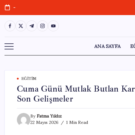
Skip
-
to
content
https://www.facebook.com/
https://twitter.com/
https://t.me/
https://www.instagram.com/
https://youtube.com/
ANA SAYFA
E
EĞITIM
Cuma Günü Mutlak Butlan Ka
Son Gelişmeler
By
Fatma Yıldız
22 Mayıs 2026
1 Min Read