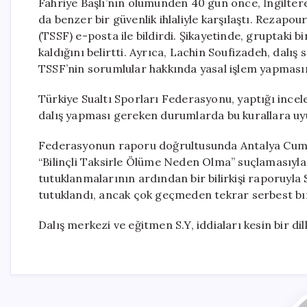
Fahriye Başlı’nın ölümünden 40 gün önce, İngiltere
da benzer bir güvenlik ihlaliyle karşılaştı. Rezapou
(TSSF) e-posta ile bildirdi. Şikayetinde, gruptaki b
kaldığını belirtti. Ayrıca, Lachin Soufizadeh, dalış
TSSF’nin sorumlular hakkında yasal işlem yapmasını 
Türkiye Sualtı Sporları Federasyonu, yaptığı incel
dalış yapması gereken durumlarda bu kurallara uyulm
Federasyonun raporu doğrultusunda Antalya Cumhur
“Bilinçli Taksirle Ölüme Neden Olma” suçlamasıyla
tutuklanmalarının ardından bir bilirkişi raporuyla S
tutuklandı, ancak çok geçmeden tekrar serbest bır
Dalış merkezi ve eğitmen S.Y, iddiaları kesin bir 