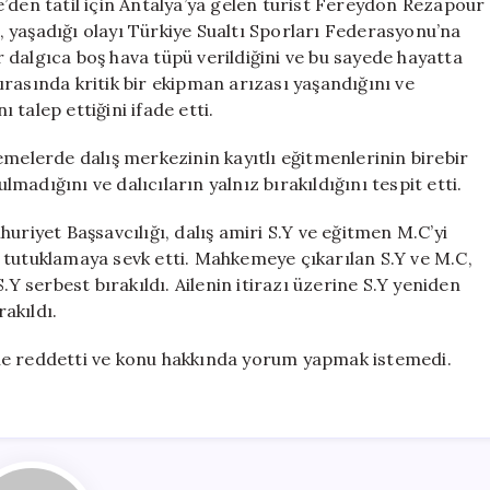
’den tatil için Antalya’ya gelen turist Fereydon Rezapour
r, yaşadığı olayı Türkiye Sualtı Sporları Federasyonu’na
ir dalgıca boş hava tüpü verildiğini ve bu sayede hayatta
 sırasında kritik bir ekipman arızası yaşandığını ve
talep ettiğini ifade etti.
emelerde dalış merkezinin kayıtlı eğitmenlerinin birebir
adığını ve dalıcıların yalnız bırakıldığını tespit etti.
iyet Başsavcılığı, dalış amiri S.Y ve eğitmen M.C’yi
 tutuklamaya sevk etti. Mahkemeye çıkarılan S.Y ve M.C,
.Y serbest bırakıldı. Ailenin itirazı üzerine S.Y yeniden
akıldı.
dille reddetti ve konu hakkında yorum yapmak istemedi.