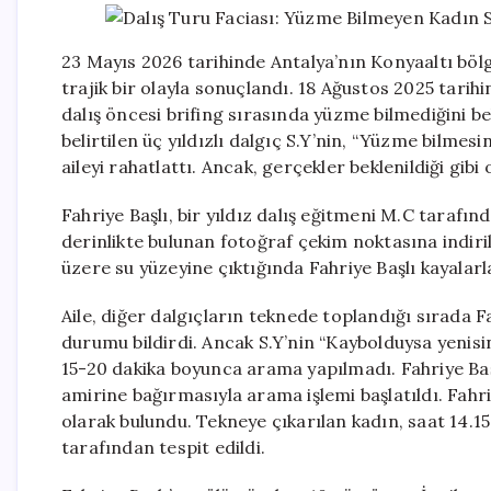
23 Mayıs 2026 tarihinde Antalya’nın Konyaaltı bölges
trajik bir olayla sonuçlandı. 18 Ağustos 2025 tarih
dalış öncesi brifing sırasında yüzme bilmediğini beli
belirtilen üç yıldızlı dalgıç S.Y’nin, “Yüzme bilmesi
aileyi rahatlattı. Ancak, gerçekler beklenildiği gibi
Fahriye Başlı, bir yıldız dalış eğitmeni M.C taraf
derinlikte bulunan fotoğraf çekim noktasına indiri
üzere su yüzeyine çıktığında Fahriye Başlı kayalar
Aile, diğer dalgıçların teknede toplandığı sırada F
durumu bildirdi. Ancak S.Y’nin “Kaybolduysa yenisin
15-20 dakika boyunca arama yapılmadı. Fahriye Baş
amirine bağırmasıyla arama işlemi başlatıldı. Fahr
olarak bulundu. Tekneye çıkarılan kadın, saat 14.1
tarafından tespit edildi.