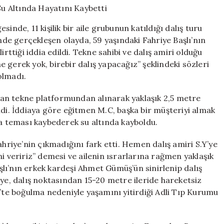
Bilmeyen
Kadın
inde, 11 kişilik bir aile grubunun katıldığı dalış turu
Su
inde gerçekleşen olayda, 59 yaşındaki Fahriye Başlı’nın
Altında
rttiği iddia edildi. Tekne sahibi ve dalış amiri olduğu
Hayatını
Kaybetti
ne gerek yok, birebir dalış yapacağız” şeklindeki sözleri
için
 olmadı.
ından tekne platformundan alınarak yaklaşık 2,5 metre
ldi. İddiaya göre eğitmen M.C, başka bir müşteriyi almak
la teması kaybederek su altında kayboldu.
ahriye’nin çıkmadığını fark etti. Hemen dalış amiri S.Y’ye
i veririz” demesi ve ailenin ısrarlarına rağmen yaklaşık
lı’nın erkek kardeşi Ahmet Gümüş’ün sinirlenip dalış
iye, dalış noktasından 15-20 metre ileride hareketsiz
5’te boğulma nedeniyle yaşamını yitirdiği Adli Tıp Kurumu