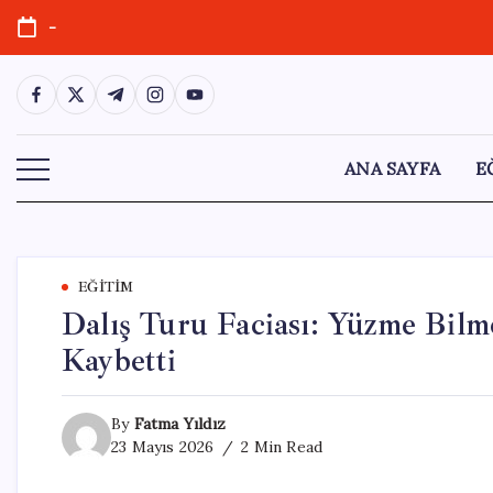
Skip
-
to
content
https://www.facebook.com/
https://twitter.com/
https://t.me/
https://www.instagram.com/
https://youtube.com/
ANA SAYFA
E
EĞITIM
Dalış Turu Faciası: Yüzme Bilm
Kaybetti
By
Fatma Yıldız
23 Mayıs 2026
2 Min Read