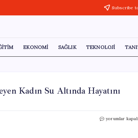
Subscribe t
ĞİTİM
EKONOMİ
SAĞLIK
TEKNOLOJİ
TANI
eyen Kadın Su Altında Hayatını
Dalış
yorumlar kapal
Turu
Faciası:
Yüzme