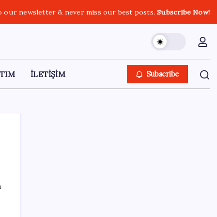
o our newsletter & never miss our best posts.
Subscribe Now!
TIM
İLETİŞİM
Subscribe
SON YAZILAR
ı
Otomotiv devinin Türkiye şubesi sarsıldı:
Sabah uyandıklarında inanamadılar