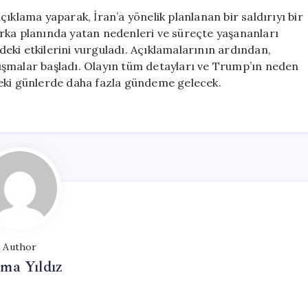
Saldırıyı
ıklama yaparak, İran’a yönelik planlanan bir saldırıyı bir
Bir
n arka planında yatan nedenleri ve süreçte yaşananları
Saat
ndeki etkilerini vurguladı. Açıklamalarının ardından,
Önce
rtışmalar başladı. Olayın tüm detayları ve Trump’ın neden
Erteledim
deki günlerde daha fazla gündeme gelecek.
için
Author
ma Yıldız