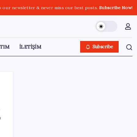
o our newsletter & never miss our best posts.
Subscribe Now!
TIM
İLETİŞİM
Subscribe
SON YAZILAR
ı
Motorin fiyatlarında bir ayda dev artış:
Maliyetlerdeki yükseliş sofrayı da vuracak