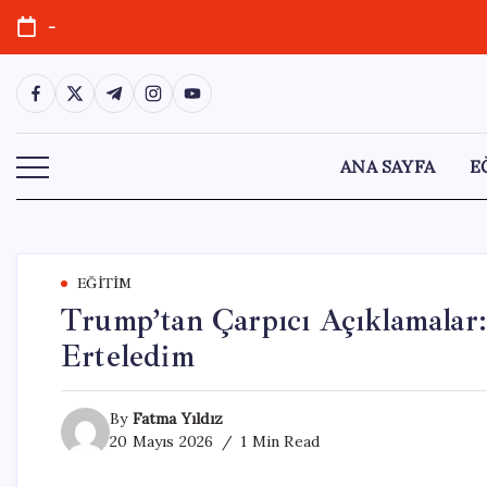
Skip
-
to
content
https://www.facebook.com/
https://twitter.com/
https://t.me/
https://www.instagram.com/
https://youtube.com/
ANA SAYFA
E
EĞITIM
Trump’tan Çarpıcı Açıklamalar: 
Erteledim
By
Fatma Yıldız
20 Mayıs 2026
1 Min Read