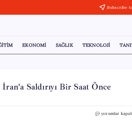
Subscribe t
ĞİTİM
EKONOMİ
SAĞLIK
TEKNOLOJİ
TANI
İran’a Saldırıyı Bir Saat Önce
Trump’tan
yorumlar kapal
Çarpıcı
Açıklamalar:
İran’a