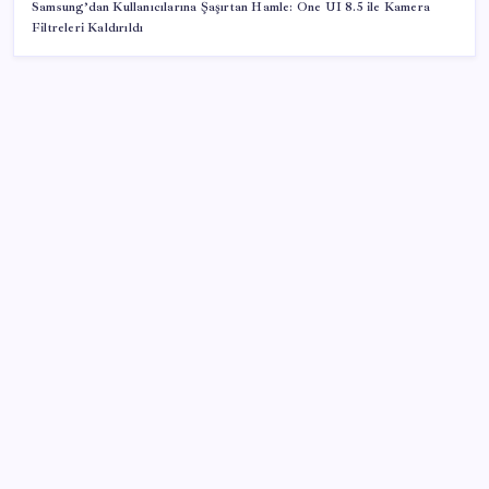
Samsung’dan Kullanıcılarına Şaşırtan Hamle: One UI 8.5 ile Kamera
Filtreleri Kaldırıldı
SON YAZILAR
LGS ek tercih 1. nakil başvuruları ne zaman bitiyor?
LGS 2. nakil başvuruları ne zaman?
Motorin fiyatlarında bir ayda dev artış:
Maliyetlerdeki yükseliş sofrayı da vuracak
LinkedIn’den yapay zeka çöplüğüne karşı yeni
hamle: Artık tek dokunuşla şikayet edilebilecek