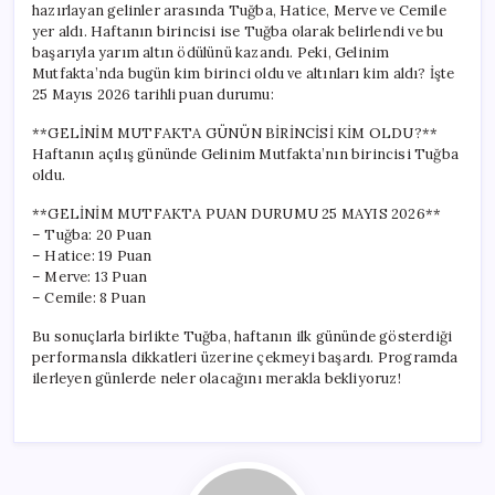
hazırlayan gelinler arasında Tuğba, Hatice, Merve ve Cemile
Gelin
yer aldı. Haftanın birincisi ise Tuğba olarak belirlendi ve bu
ve
başarıyla yarım altın ödülünü kazandı. Peki, Gelinim
Yarım
Altın
Mutfakta’nda bugün kim birinci oldu ve altınları kim aldı? İşte
Kazananı
25 Mayıs 2026 tarihli puan durumu:
için
**GELİNİM MUTFAKTA GÜNÜN BİRİNCİSİ KİM OLDU?**
Haftanın açılış gününde Gelinim Mutfakta’nın birincisi Tuğba
oldu.
**GELİNİM MUTFAKTA PUAN DURUMU 25 MAYIS 2026**
– Tuğba: 20 Puan
– Hatice: 19 Puan
– Merve: 13 Puan
– Cemile: 8 Puan
Bu sonuçlarla birlikte Tuğba, haftanın ilk gününde gösterdiği
performansla dikkatleri üzerine çekmeyi başardı. Programda
ilerleyen günlerde neler olacağını merakla bekliyoruz!