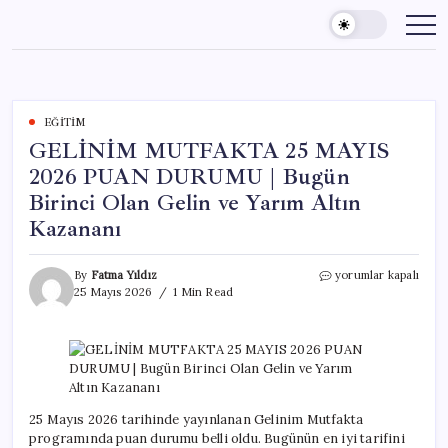
Skip
to
content
EĞITIM
GELİNİM MUTFAKTA 25 MAYIS
2026 PUAN DURUMU | Bugün
Birinci Olan Gelin ve Yarım Altın
Kazananı
GELİNİM
By
Fatma Yıldız
yorumlar kapalı
MUTFAKTA
25 Mayıs 2026
1 Min Read
25
MAYIS
2026
PUAN
DURUMU
|
Bugün
25 Mayıs 2026 tarihinde yayınlanan Gelinim Mutfakta
Birinci
programında puan durumu belli oldu. Bugünün en iyi tarifini
Olan