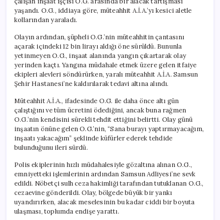
çalışan inşaat işçisi O.G. arasında bir alacak tartışması
yaşandı. O.G., iddiaya göre, müteahhit A.İ.A.’yı kesici aletle
kollarından yaraladı.
Olayın ardından, şüpheli O.G.’nin müteahhitin çantasını
açarak içindeki 12 bin lirayı aldığı öne sürüldü. Bununla
yetinmeyen O.G., inşaat alanında yangın çıkartarak olay
yerinden kaçtı. Yangına müdahale etmek üzere gelen itfaiye
ekipleri alevleri söndürürken, yaralı müteahhit A.İ.A. Samsun
Şehir Hastanesi’ne kaldırılarak tedavi altına alındı.
Müteahhit A.İ.A., ifadesinde O.G. ile daha önce altı gün
çalıştığını ve tüm ücretini ödediğini, ancak buna rağmen
O.G.’nin kendisini sürekli tehdit ettiğini belirtti. Olay günü
inşaatın önüne gelen O.G.’nin, “Sana burayı yaptırmayacağım,
inşaatı yakacağım” şeklinde küfürler ederek tehdide
bulunduğunu ileri sürdü.
Polis ekiplerinin hızlı müdahalesiyle gözaltına alınan O.G.,
emniyetteki işlemlerinin ardından Samsun Adliyesi’ne sevk
edildi. Nöbetçi sulh ceza hakimliği tarafından tutuklanan O.G.,
cezaevine gönderildi. Olay, bölgede büyük bir yankı
uyandırırken, alacak meselesinin bu kadar ciddi bir boyuta
ulaşması, toplumda endişe yarattı.