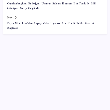
Cumhurbaşkanı Erdoğan, Umman Sultanı Heysem Bin Tarık ile İkili
Görüşme Gerçekleştirdi
Next
Papa XIV. Leo’dan Yapay Zeka Uyarısı: Yeni Bir Kölelik Dönemi
Başlıyor
SON YAZILAR
Otomotiv devinin Türkiye şubesi sarsıldı: Sabah
uyandıklarında inanamadılar
LGS ek tercih 1. nakil başvuruları ne zaman bitiyor?