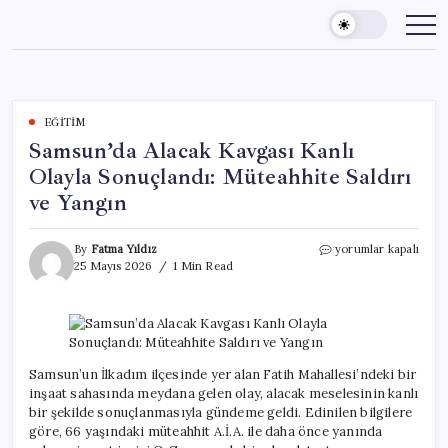
Skip
to
content
EĞITIM
Samsun’da Alacak Kavgası Kanlı
Olayla Sonuçlandı: Müteahhite Saldırı
ve Yangın
Samsun’da
By
Fatma Yıldız
yorumlar kapalı
Alacak
25 Mayıs 2026
1 Min Read
Kavgası
Kanlı
Olayla
Sonuçlandı:
Müteahhite
Saldırı
Samsun’un İlkadım ilçesinde yer alan Fatih Mahallesi’ndeki bir
ve
inşaat sahasında meydana gelen olay, alacak meselesinin kanlı
Yangın
bir şekilde sonuçlanmasıyla gündeme geldi. Edinilen bilgilere
için
göre, 66 yaşındaki müteahhit A.İ.A. ile daha önce yanında