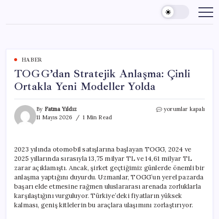
Skip
to
content
HABER
TOGG’dan Stratejik Anlaşma: Çinli
Ortakla Yeni Modeller Yolda
TOGG’dan
By
Fatma Yıldız
yorumlar kapalı
Stratejik
11 Mayıs 2026
1 Min Read
Anlaşma:
Çinli
Ortakla
2023 yılında otomobil satışlarına başlayan TOGG, 2024 ve
Yeni
2025 yıllarında sırasıyla 13,75 milyar TL ve 14,61 milyar TL
Modeller
Yolda
zarar açıklamıştı. Ancak, şirket geçtiğimiz günlerde önemli bir
için
anlaşma yaptığını duyurdu. Uzmanlar, TOGG’un yerel pazarda
başarı elde etmesine rağmen uluslararası arenada zorluklarla
karşılaştığını vurguluyor. Türkiye’deki fiyatların yüksek
kalması, geniş kitlelerin bu araçlara ulaşımını zorlaştırıyor.