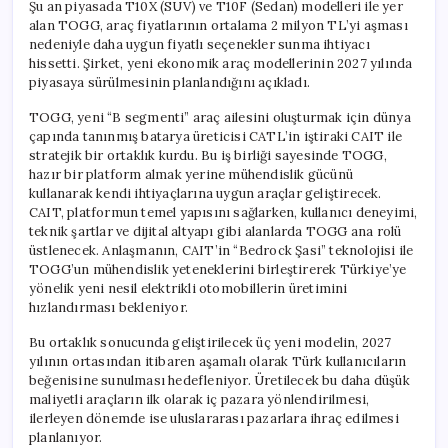
Şu an piyasada T10X (SUV) ve T10F (Sedan) modelleri ile yer
alan TOGG, araç fiyatlarının ortalama 2 milyon TL’yi aşması
nedeniyle daha uygun fiyatlı seçenekler sunma ihtiyacı
hissetti. Şirket, yeni ekonomik araç modellerinin 2027 yılında
piyasaya sürülmesinin planlandığını açıkladı.
TOGG, yeni “B segmenti” araç ailesini oluşturmak için dünya
çapında tanınmış batarya üreticisi CATL’in iştiraki CAIT ile
stratejik bir ortaklık kurdu. Bu iş birliği sayesinde TOGG,
hazır bir platform almak yerine mühendislik gücünü
kullanarak kendi ihtiyaçlarına uygun araçlar geliştirecek.
CAIT, platformun temel yapısını sağlarken, kullanıcı deneyimi,
teknik şartlar ve dijital altyapı gibi alanlarda TOGG ana rolü
üstlenecek. Anlaşmanın, CAIT’in “Bedrock Şasi” teknolojisi ile
TOGG’un mühendislik yeteneklerini birleştirerek Türkiye’ye
yönelik yeni nesil elektrikli otomobillerin üretimini
hızlandırması bekleniyor.
Bu ortaklık sonucunda geliştirilecek üç yeni modelin, 2027
yılının ortasından itibaren aşamalı olarak Türk kullanıcıların
beğenisine sunulması hedefleniyor. Üretilecek bu daha düşük
maliyetli araçların ilk olarak iç pazara yönlendirilmesi,
ilerleyen dönemde ise uluslararası pazarlara ihraç edilmesi
planlanıyor.