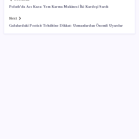
Polatlı’da Acı Kaza: Yem Karma Makinesi İki Kardeşi Sardı
Next
Gıdalardaki Pestisit Tehditine Dikkat: Uzmanlardan Önemli Uyarılar
SON YAZILAR
AB ambalaj kısıtlaması için düğmeye bastı
KOBİ’ler için akıllı üretim üssü
Resmi Gazete’de bugün (08.08.2026)
Citi, üçüncü çeyrek petrol tahminini yükseltti