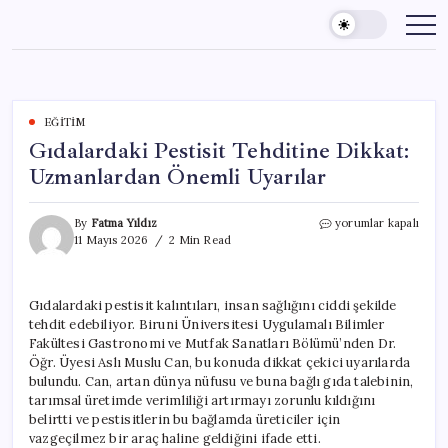
Skip
to
content
EĞITIM
Gıdalardaki Pestisit Tehditine Dikkat:
Uzmanlardan Önemli Uyarılar
Gıdalardaki
By
Fatma Yıldız
yorumlar kapalı
Pestisit
11 Mayıs 2026
2 Min Read
Tehditine
Dikkat:
Uzmanlardan
Gıdalardaki pestisit kalıntıları, insan sağlığını ciddi şekilde
Önemli
tehdit edebiliyor. Biruni Üniversitesi Uygulamalı Bilimler
Uyarılar
için
Fakültesi Gastronomi ve Mutfak Sanatları Bölümü’nden Dr.
Öğr. Üyesi Aslı Muslu Can, bu konuda dikkat çekici uyarılarda
bulundu. Can, artan dünya nüfusu ve buna bağlı gıda talebinin,
tarımsal üretimde verimliliği artırmayı zorunlu kıldığını
belirtti ve pestisitlerin bu bağlamda üreticiler için
vazgeçilmez bir araç haline geldiğini ifade etti.