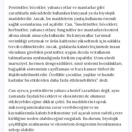
Pestisitler, böcekler, yabancı otlar ve mantarlar gibi
zararlılarla mücadelede kullanılan kimyasal ya da biyolojik
maddelerdir. Ancak, bu maddelerin yanlış kullanımı önemli
sağlık sorunlarına yol açabilir. Can, “İnsektisitler, böcekleri;
herbisitler, yabancı otları; fungisitler ise mantarları kontrol
altına almak amacıyla kullanılır. Bu kimyasallar, tarımsal
verimliliği artırmak ve ürün kalitesini yükseltmek için sıklıkla
tercih edilmektedir. Ancak, gıdalarda kalıntı biçiminde insan
vücuduna girebilen pestisitler, uygun dozda ve kullanım
talimatlarına uyulmadığında birikim yapabilir. Uzun süreli
maruziyet, hormon dengesizlikleri, sinir sistemi bozuklukları,
bağışıklık sisteminin zayıflaması ve bazı kanser türleri ile
ilişkilendirilmektedir. Özellikle çocuklar, yaşlılar ve hamile
kadınlar bu etkilerden daha fazla etkilenebilirler.” dedi.
Can ayrıca, pestisitlerin yalnızca hedef zararlıları değil, aynı
zamanda faydalı böcekleri ve ekosistemi de olumsuz
etkileyebileceğine dikkat çekti. Bu maddelerin toprak
mikroorganizmalarına zarar verebileceğini ve su
kaynaklarında kalıntı birikmesine yol açarak uzun vadeli çevre
kirliliğine neden olabileceğini vurguladı. Bu durum, biyolojik
çeşitliliğin azalmasına ve ekosistem dengesinin bozulmasına
sebep olabilir.