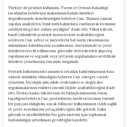
Türkiye’de pestisit kullanımı, Tarım ve Orman Bakanlığı
tarafından belirlenen maksimum kalıntı limitleri
doğrultusunda denetlendiğini belirten Can, “Zaman zaman
yapılan analizlerin, limit üstü kalıntılara rastlayarak konunun
ciddiyetini gözler önüne serdiğini” ifade etti. Tüketicilerin,
basit önlemlerle pestisit maruziyetini azaltabileceğini
söyleyen Can, sebze ve meyvelerin bol suyla yıkanmasını,
mümkünse kabuklarının soyulmasını, mevsiminde ve yerel
ürünlerin tercih edilmesini, güvenilir üreticilerden alışveriş
yapılmasını ve organik veya iyi tarım uygulamaları sertifikalı
ürünlere yönelmenin önemini vurguladı.
Pestisit kullanımının tamamen ortadan kaldırılmasının kısa
vadede mümkün olmadığını belirten Can, entegre zararlı
yönetimi, biyolojik mücadele yöntemleri ve doğru doz
uygulamalarının riskleri önemli ölçüde azaltabileceğini ifade
etti. Üretici kadar tüketicinin de bilinçlenmesinin önem
taşıdığını belirten Can, pestisitlerin modern tarımın önemli
bir parçası olduğunu, ancak bilinçsiz kullanımının ciddi sağlık
ve çevre sorunlarına yol açabileceğini dile getirdi. Daha
güvenli ve sürdürülebilir bir gıda sistemi için toplumsal
farkındalığın artırılması gerektiğini kaydetti.