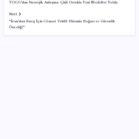
TOGG’dan Stratejik Anlaşma: Çinli Ortakla Yeni Modeller Yolda
Next
“İran’dan Barış İçin Cömert Teklif: Hürmüz Boğazı ve Güvenlik
Önceliği”
SON YAZILAR
Otomotiv devinin Türkiye şubesi sarsıldı: Sabah
uyandıklarında inanamadılar
LGS ek tercih 1. nakil başvuruları ne zaman bitiyor?
LGS 2. nakil başvuruları ne zaman?