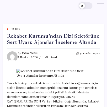
Skip
to
content
HABER
Rekabet Kurumu’ndan Dizi Sektörüne
Sert Uyarı: Ajanslar İnceleme Altında
Rekabet
By
Fatma Yıldız
yorumlar kapalı
Kurumu’ndan
7 Haziran 2026
1 Min Read
Dizi
Sektörüne
Sert
Uyarı:
Ajanslar
İnceleme
Türk televizyon endüstrisinde adil rekabetin sağlanması için
Altında
atılan önemli adımlar, menajerlik sistemi, komisyon oranları
için
ve oyuncu seçim süreçlerindeki şeffaflık eksikliklerinin
derinlemesine araştırılmasını içeriyor. ÇIKAR
ÇATIŞMALARINA SON Verilen bilgiler doğrultusunda, Rekabet
Kurumu tarafından yürütülen kapsamlı bir soruşturma