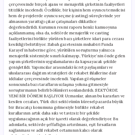
çerçevesinde birçok ajans ve menajerlik şirketinin faaliyetleri
titizlikle incelendi. Özellikle, bir kişinin hem oyuncu temsilcisi
hem de projelerde oyuncu seçme (casting) süreçlerinde yer
almasının yarattığı çıkar çatışmaları dikkatlice
değerlendirildi. Kurumun resmi raporu henüz kamuoyuna
açıklanmamış olsa da, sektörde menajerlik ve casting
faaliyetlerini birlikte yürüten bazı şirketlere idari para cezası
kesildiği belirtiliyor. Sabah gazetesinin muhabiri Funda
Karayel’in haberine göre, yürütülen soruşturma yalnızca
menajerlik sistemiyle sınırlı kalmayıp, Türkiye’nin önde gelen
yapım şirketlerinin uygulamalarını da kapsayacak şekilde
genişletildi. Yapımcılar arasındaki ücret paylaşımları ve
uluslararası dağıtım stratejileri de rekabet ihlallerine dair
iddialar çerçevesinde incelendi. Yapılan görüşmeler
sonucunda bazı tarafların uzlaşma yoluna gitmesiyle
soruşturmanın belirli bölümleri sonlandırıldı. SEKTÖRDE
YENİ BİR DÖNEM BAŞLIYOR Uzmanlar, alınan bu kararları ve
kesilen cezaları, Türk dizi sektörünün küresel pazarda büyük
bir ihracatçı konumuna gelmesiyle birlikte rekabet
kurallarının artık daha sıkı ve tavizsiz bir şekilde
uygulanacağının açık bir işareti olarak değerlendiriyor. Bu
adımlarla, sektörde şeffaflığın artırılması, eşit fırsatların
sağlanması ve adil rekabet ortamının kalıcı olarak