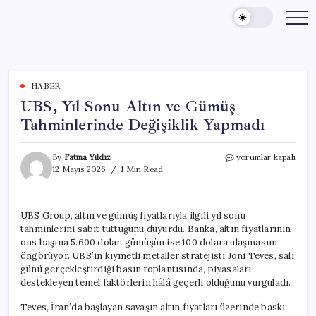
Skip
to
content
HABER
UBS, Yıl Sonu Altın ve Gümüş
Tahminlerinde Değişiklik Yapmadı
UBS,
By
Fatma Yıldız
yorumlar kapalı
Yıl
12 Mayıs 2026
1 Min Read
Sonu
Altın
ve
UBS Group, altın ve gümüş fiyatlarıyla ilgili yıl sonu
Gümüş
tahminlerini sabit tuttuğunu duyurdu. Banka, altın fiyatlarının
Tahminlerinde
Değişiklik
ons başına 5.600 dolar, gümüşün ise 100 dolara ulaşmasını
Yapmadı
öngörüyor. UBS’in kıymetli metaller stratejisti Joni Teves, salı
için
günü gerçekleştirdiği basın toplantısında, piyasaları
destekleyen temel faktörlerin hâlâ geçerli olduğunu vurguladı.
Teves, İran’da başlayan savaşın altın fiyatları üzerinde baskı