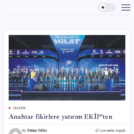
Skip
to
content
HABER
Anahtar fikirlere yatırım EKİP’ten
Anahtar
By
Fatma Yıldız
yorumlar kapalı