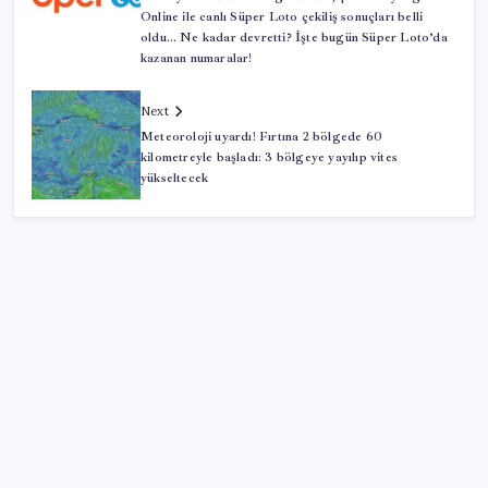
Online ile canlı Süper Loto çekiliş sonuçları belli
oldu… Ne kadar devretti? İşte bugün Süper Loto’da
kazanan numaralar!
Next
Meteoroloji uyardı! Fırtına 2 bölgede 60
kilometreyle başladı: 3 bölgeye yayılıp vites
yükseltecek
SON YAZILAR
Otomotiv devinin Türkiye şubesi sarsıldı: Sabah