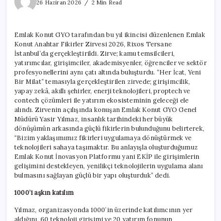
fikirlere
26 Haziran 2026
2 Min Read
yatırım
EKİP’ten
için
Emlak Konut GYO tarafından bu yıl ikincisi düzenlenen Emlak
Konut Anahtar Fikirler Zirvesi 2026, Rixos Tersane
İstanbul’da gerçekleştirildi. Zirve; kamu temsilcileri,
yatırımcılar, girişimciler, akademisyenler, öğrenciler ve sektör
profesyonellerini aynı çatı altında buluşturdu. “Her İcat, Yeni
Bir Milat” temasıyla gerçekleştirilen zirvede; girişimcilik,
yapay zekâ, akıllı şehirler, enerji teknolojileri, proptech ve
contech çözümleri ile yatırım ekosisteminin geleceği ele
alındı. Zirvenin açılışında konuşan Emlak Konut GYO Genel
Müdürü Yasir Yılmaz, insanlık tarihindeki her büyük
dönüşümün arkasında güçlü fikirlerin bulunduğunu belirterek,
“Bizim yaklaşımımız fikirleri uygulamaya dönüştürmek ve
teknolojileri sahaya taşımaktır. Bu anlayışla oluşturduğumuz
Emlak Konut İnovasyon Platformu yani EKİP ile girişimlerin
gelişimini destekleyen, yenilikçi teknolojilerin uygulama alanı
bulmasını sağlayan güçlü bir yapı oluşturduk” dedi.
1000’i aşkın katılım
Yılmaz, organizasyonda 1000’in üzerinde katılımcının yer
aldığını, 60 teknoloji girişimi ve 20 yatırım fonunun