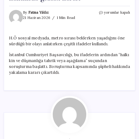
Sosyal
By
Fatma Yıldız
yorumlar kapalı
medyada
21 Haziran 2026
1 Min Read
başörtülülere
aşağılayıcı
ifadeler
H.Ö sosyal medyada, metro sırası beklerken yaşadığını öne
kullanan
sürdüğü bir olayı anlatırken çeşitli ifadeler kullandı.
kişi
hakkında
İstanbul Cumhuriyet Başsavcılığı, bu ifadelerin ardından “halkı
gözaltı
kararı
kin ve düşmanlığa tahrik veya aşağılama” suçundan
için
soruşturma başlattı. Soruşturma kapsamında şüpheli hakkında
yakalama kararı çıkartıldı.