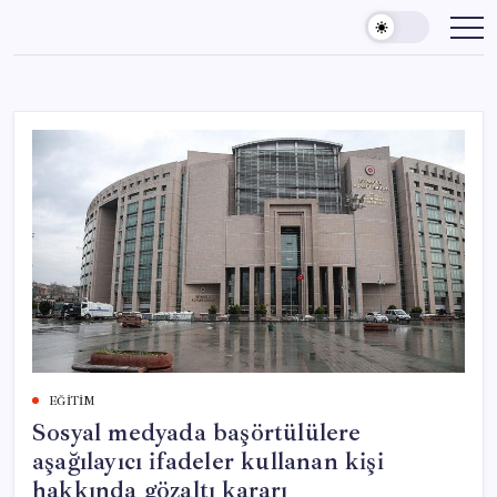
Skip
to
content
EĞITIM
Sosyal medyada başörtülülere
aşağılayıcı ifadeler kullanan kişi
hakkında gözaltı kararı