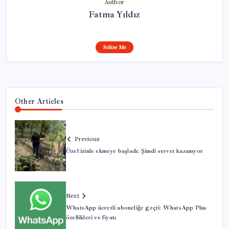
Author
Fatma Yıldız
Follow Me
Other Articles
Previous
Özel izinle ekmeye başladı: Şimdi servet kazanıyor
Next
WhatsApp ücretli aboneliğe geçti: WhatsApp Plus
özellikleri ve fiyatı