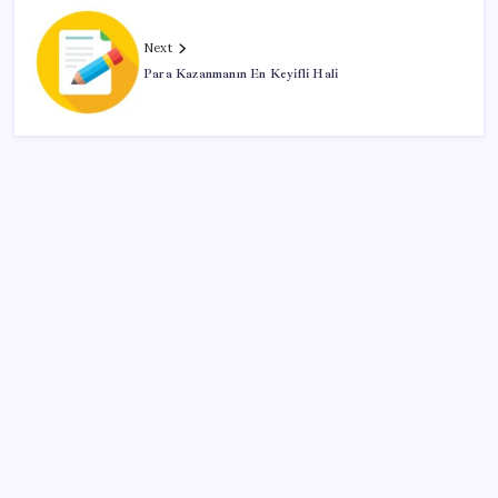
Next
Para Kazanmanın En Keyifli Hali
SON YAZILAR
LGS ek tercih 1. nakil başvuruları ne zaman bitiyor?
LGS 2. nakil başvuruları ne zaman?
Motorin fiyatlarında bir ayda dev artış:
Maliyetlerdeki yükseliş sofrayı da vuracak