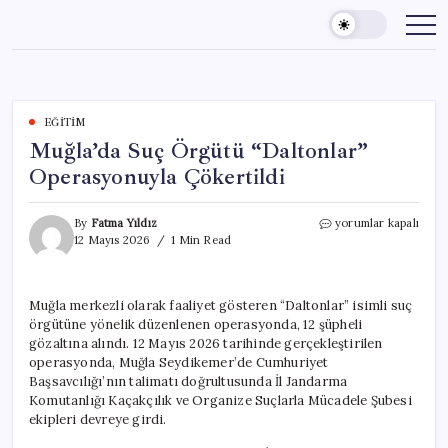
Skip
to
content
EĞITIM
Muğla’da Suç Örgütü “Daltonlar”
Operasyonuyla Çökertildi
Muğla’da
By
Fatma Yıldız
yorumlar kapalı
Suç
12 Mayıs 2026
1 Min Read
Örgütü
“Daltonlar”
Operasyonuyla
Muğla merkezli olarak faaliyet gösteren “Daltonlar” isimli suç
Çökertildi
örgütüne yönelik düzenlenen operasyonda, 12 şüpheli
için
gözaltına alındı. 12 Mayıs 2026 tarihinde gerçekleştirilen
operasyonda, Muğla Seydikemer’de Cumhuriyet
Başsavcılığı’nın talimatı doğrultusunda İl Jandarma
Komutanlığı Kaçakçılık ve Organize Suçlarla Mücadele Şubesi
ekipleri devreye girdi.