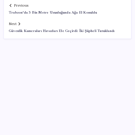
Previous
Trabzon’da 3 Bin Metre Uzunluğunda Ağa El Konuldu
Next
Güvenlik Kameraları Hırsızları Ele Geçirdi: İki Şüpheli Tutuklandı
SON YAZILAR
Otomotiv devinin Türkiye şubesi sarsıldı: Sabah
uyandıklarında inanamadılar
LGS ek tercih 1. nakil başvuruları ne zaman bitiyor?
LGS 2. nakil başvuruları ne zaman?