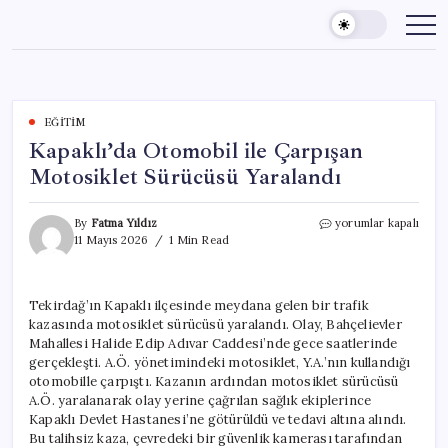
Skip
to
content
EĞITIM
Kapaklı’da Otomobil ile Çarpışan
Motosiklet Sürücüsü Yaralandı
Kapaklı’da
By
Fatma Yıldız
yorumlar kapalı
Otomobil
11 Mayıs 2026
1 Min Read
ile
Çarpışan
Motosiklet
Tekirdağ’ın Kapaklı ilçesinde meydana gelen bir trafik
Sürücüsü
kazasında motosiklet sürücüsü yaralandı. Olay, Bahçelievler
Yaralandı
için
Mahallesi Halide Edip Adıvar Caddesi’nde gece saatlerinde
gerçekleşti. A.Ö. yönetimindeki motosiklet, Y.A.’nın kullandığı
otomobille çarpıştı. Kazanın ardından motosiklet sürücüsü
A.Ö. yaralanarak olay yerine çağrılan sağlık ekiplerince
Kapaklı Devlet Hastanesi’ne götürüldü ve tedavi altına alındı.
Bu talihsiz kaza, çevredeki bir güvenlik kamerası tarafından