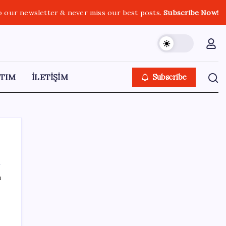
o our newsletter & never miss our best posts.
Subscribe Now!
TIM
İLETİŞİM
Subscribe
ı
SON YAZILAR
LGS ek tercih 1. nakil başvuruları ne zaman
bitiyor? LGS 2. nakil başvuruları ne zaman?