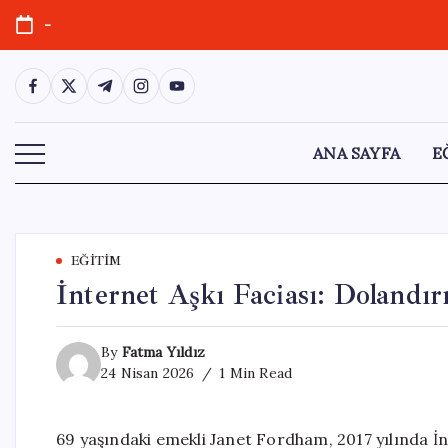
Skip
-
to
content
https://www.facebook.com/
https://twitter.com/
https://t.me/
https://www.instagram.com/
https://youtube.com/
ANA SAYFA
E
EĞITIM
İnternet Aşkı Faciası: Dolandı
By
Fatma Yıldız
24 Nisan 2026
1 Min Read
69 yaşındaki emekli Janet Fordham, 2017 yılında İ