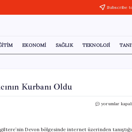
Subscribe t
ĞİTİM
EKONOMİ
SAĞLIK
TEKNOLOJİ
TANI
rıcının Kurbanı Oldu
İnternet
yorumlar kapal
Aşkı
Faciası:
Dolandırıcının
Kurbanı
ngiltere’nin Devon bölgesinde internet üzerinden tanıştığı