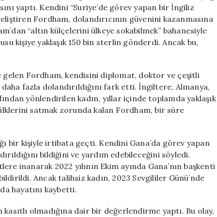
Oldu
ını yaptı. Kendini “Suriye’de görev yapan bir İngiliz
için
ki geliştiren Fordham, dolandırıcının güvenini kazanmasına
m’dan “altın külçelerini ülkeye sokabilmek” bahanesiyle
usu kişiye yaklaşık 150 bin sterlin gönderdi. Ancak bu,
e gelen Fordham, kendisini diplomat, doktor ve çeşitli
 daha fazla dolandırıldığını fark etti. İngiltere, Almanya,
fından yönlendirilen kadın, yıllar içinde toplamda yaklaşık
 mülklerini satmak zorunda kalan Fordham, bir süre
ğı bir kişiyle irtibata geçti. Kendini Gana’da görev yapan
ndırıldığını bildiğini ve yardım edebileceğini söyledi.
lere inanarak 2022 yılının Ekim ayında Gana’nın başkenti
bildirildi. Ancak talihsiz kadın, 2023 Sevgililer Günü’nde
nda hayatını kaybetti.
 kasıtlı olmadığına dair bir değerlendirme yaptı. Bu olay,