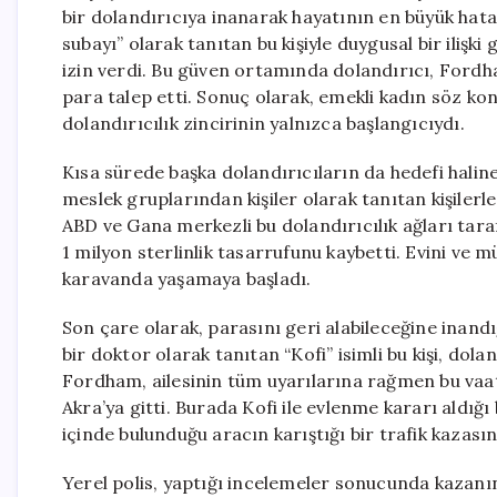
bir dolandırıcıya inanarak hayatının en büyük hatas
subayı” olarak tanıtan bu kişiyle duygusal bir iliş
izin verdi. Bu güven ortamında dolandırıcı, Fordha
para talep etti. Sonuç olarak, emekli kadın söz kon
dolandırıcılık zincirinin yalnızca başlangıcıydı.
Kısa sürede başka dolandırıcıların da hedefi halin
meslek gruplarından kişiler olarak tanıtan kişilerle
ABD ve Gana merkezli bu dolandırıcılık ağları tara
1 milyon sterlinlik tasarrufunu kaybetti. Evini ve
karavanda yaşamaya başladı.
Son çare olarak, parasını geri alabileceğine inandı
bir doktor olarak tanıtan “Kofi” isimli bu kişi, dola
Fordham, ailesinin tüm uyarılarına rağmen bu vaat
Akra’ya gitti. Burada Kofi ile evlenme kararı aldığı 
içinde bulunduğu aracın karıştığı bir trafik kazası
Yerel polis, yaptığı incelemeler sonucunda kazanın