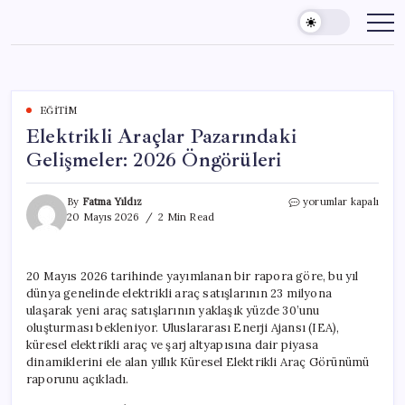
Skip
to
content
EĞITIM
Elektrikli Araçlar Pazarındaki
Gelişmeler: 2026 Öngörüleri
Elektrikli
By
Fatma Yıldız
yorumlar kapalı
Araçlar
20 Mayıs 2026
2 Min Read
Pazarındaki
Gelişmeler:
2026
20 Mayıs 2026 tarihinde yayımlanan bir rapora göre, bu yıl
Öngörüleri
dünya genelinde elektrikli araç satışlarının 23 milyona
için
ulaşarak yeni araç satışlarının yaklaşık yüzde 30’unu
oluşturması bekleniyor. Uluslararası Enerji Ajansı (IEA),
küresel elektrikli araç ve şarj altyapısına dair piyasa
dinamiklerini ele alan yıllık Küresel Elektrikli Araç Görünümü
raporunu açıkladı.