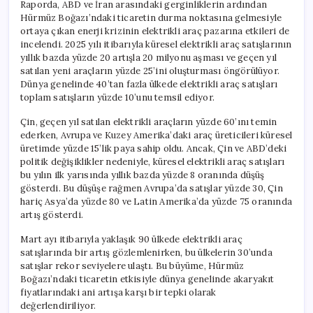
Raporda, ABD ve İran arasındaki gerginliklerin ardından
Hürmüz Boğazı’ndaki ticaretin durma noktasına gelmesiyle
ortaya çıkan enerji krizinin elektrikli araç pazarına etkileri de
incelendi. 2025 yılı itibarıyla küresel elektrikli araç satışlarının
yıllık bazda yüzde 20 artışla 20 milyonu aşması ve geçen yıl
satılan yeni araçların yüzde 25’ini oluşturması öngörülüyor.
Dünya genelinde 40’tan fazla ülkede elektrikli araç satışları
toplam satışların yüzde 10’unu temsil ediyor.
Çin, geçen yıl satılan elektrikli araçların yüzde 60’ını temin
ederken, Avrupa ve Kuzey Amerika’daki araç üreticileri küresel
üretimde yüzde 15’lik paya sahip oldu. Ancak, Çin ve ABD’deki
politik değişiklikler nedeniyle, küresel elektrikli araç satışları
bu yılın ilk yarısında yıllık bazda yüzde 8 oranında düşüş
gösterdi. Bu düşüşe rağmen Avrupa’da satışlar yüzde 30, Çin
hariç Asya’da yüzde 80 ve Latin Amerika’da yüzde 75 oranında
artış gösterdi.
Mart ayı itibarıyla yaklaşık 90 ülkede elektrikli araç
satışlarında bir artış gözlemlenirken, bu ülkelerin 30’unda
satışlar rekor seviyelere ulaştı. Bu büyüme, Hürmüz
Boğazı’ndaki ticaretin etkisiyle dünya genelinde akaryakıt
fiyatlarındaki ani artışa karşı bir tepki olarak
değerlendiriliyor.