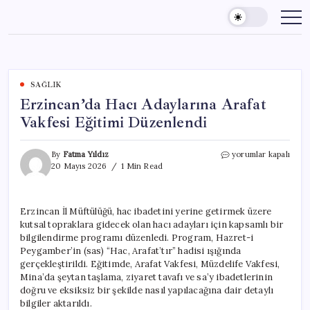
Skip
to
content
SAĞLIK
Erzincan’da Hacı Adaylarına Arafat
Vakfesi Eğitimi Düzenlendi
Erzincan’da
By
Fatma Yıldız
yorumlar kapalı
Hacı
20 Mayıs 2026
1 Min Read
Adaylarına
Arafat
Vakfesi
Erzincan İl Müftülüğü, hac ibadetini yerine getirmek üzere
Eğitimi
kutsal topraklara gidecek olan hacı adayları için kapsamlı bir
Düzenlendi
için
bilgilendirme programı düzenledi. Program, Hazret-i
Peygamber’in (sas) “Hac, Arafat’tır” hadisi ışığında
gerçekleştirildi. Eğitimde, Arafat Vakfesi, Müzdelife Vakfesi,
Mina’da şeytan taşlama, ziyaret tavafı ve sa’y ibadetlerinin
doğru ve eksiksiz bir şekilde nasıl yapılacağına dair detaylı
bilgiler aktarıldı.