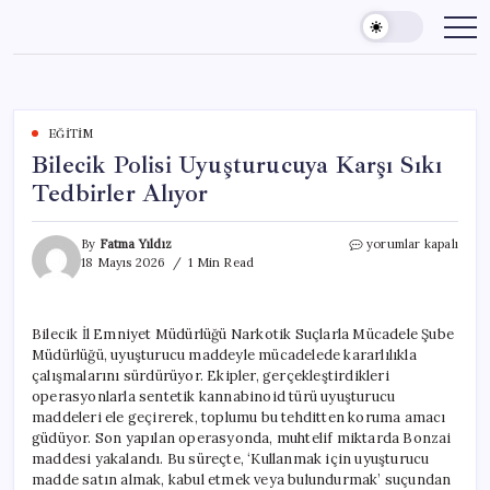
Skip
to
content
EĞITIM
Bilecik Polisi Uyuşturucuya Karşı Sıkı
Tedbirler Alıyor
Bilecik
By
Fatma Yıldız
yorumlar kapalı
Polisi
18 Mayıs 2026
1 Min Read
Uyuşturucuya
Karşı
Sıkı
Bilecik İl Emniyet Müdürlüğü Narkotik Suçlarla Mücadele Şube
Tedbirler
Müdürlüğü, uyuşturucu maddeyle mücadelede kararlılıkla
Alıyor
için
çalışmalarını sürdürüyor. Ekipler, gerçekleştirdikleri
operasyonlarla sentetik kannabinoid türü uyuşturucu
maddeleri ele geçirerek, toplumu bu tehditten koruma amacı
güdüyor. Son yapılan operasyonda, muhtelif miktarda Bonzai
maddesi yakalandı. Bu süreçte, ‘Kullanmak için uyuşturucu
madde satın almak, kabul etmek veya bulundurmak’ suçundan