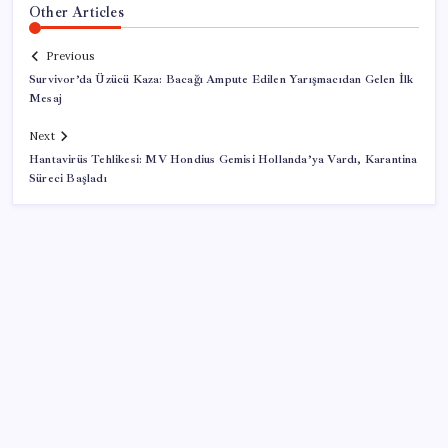
Other Articles
Previous
Survivor’da Üzücü Kaza: Bacağı Ampute Edilen Yarışmacıdan Gelen İlk
Mesaj
Next
Hantavirüs Tehlikesi: MV Hondius Gemisi Hollanda’ya Vardı, Karantina
Süreci Başladı
SON YAZILAR
AB ambalaj kısıtlaması için düğmeye bastı