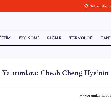
Subscribe t
ĞİTİM
EKONOMİ
SAĞLIK
TEKNOLOJİ
TANI
k Yatırımlara: Cheah Cheng Hye’nin
Yol
yorumlar kapal
Kenarından
Milyon
Dolarlık