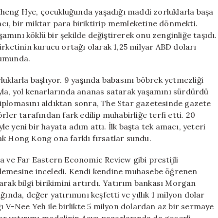
Yatırımlara:
heng Hye, çocukluğunda yaşadığı maddi zorluklarla başa
Cheah
ı, bir miktar para biriktirip memleketine dönmekti.
Cheng
mını köklü bir şekilde değiştirerek onu zenginliğe taşıdı.
Hye’nin
irketinin kurucu ortağı olarak 1,25 milyar ABD doları
Hikayesi
numunda.
için
luklarla başlıyor. 9 yaşında babasını böbrek yetmezliği
yla, yol kenarlarında ananas satarak yaşamını sürdürdü
e diplomasını aldıktan sonra, The Star gazetesinde gazete
rler tarafından fark edilip muhabirliğe terfi etti. 20
yle yeni bir hayata adım attı. İlk başta tek amacı, yeteri
ak Hong Kong ona farklı fırsatlar sundu.
a ve Far Eastern Economic Review gibi prestijli
nlemesine inceledi. Kendi kendine muhasebe öğrenen
arak bilgi birikimini artırdı. Yatırım bankası Morgan
ında, değer yatırımını keşfetti ve yıllık 1 milyon dolar
ğı V-Nee Yeh ile birlikte 5 milyon dolardan az bir sermaye