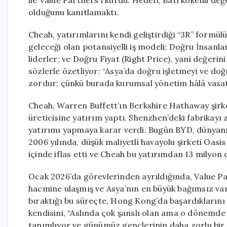
ile Value Partners’ı kurdu. Hedefi, Batı kökenli d
olduğunu kanıtlamaktı.
Cheah, yatırımlarını kendi geliştirdiği “3R” formül
geleceği olan potansiyelli iş modeli; Doğru İnsanla
liderler; ve Doğru Fiyat (Right Price), yani değerin
sözlerle özetliyor: “Asya’da doğru işletmeyi ve doğ
zordur; çünkü burada kurumsal yönetim hâlâ vasat
Cheah, Warren Buffett’ın Berkshire Hathaway şirk
üreticisine yatırım yaptı. Shenzhen’deki fabrikay
yatırımı yapmaya karar verdi. Bugün BYD, dünyanın 
2006 yılında, düşük maliyetli havayolu şirketi Oasi
içinde iflas etti ve Cheah bu yatırımdan 13 milyon 
Ocak 2026’da görevlerinden ayrıldığında, Value Pa
hacmine ulaşmış ve Asya’nın en büyük bağımsız varl
bıraktığı bu süreçte, Hong Kong’da başardıklarını
kendisini, “Aslında çok şanslı olan ama o dönemde
tanımlıyor ve günümüz gençlerinin daha zorlu bir 