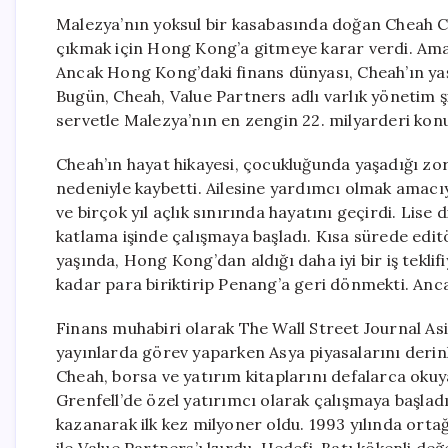
Malezya’nın yoksul bir kasabasında doğan Cheah C
çıkmak için Hong Kong’a gitmeye karar verdi. Amac
Ancak Hong Kong’daki finans dünyası, Cheah’ın yaşa
Bugün, Cheah, Value Partners adlı varlık yönetim ş
servetle Malezya’nın en zengin 22. milyarderi ko
Cheah’ın hayat hikayesi, çocukluğunda yaşadığı zor
nedeniyle kaybetti. Ailesine yardımcı olmak amacı
ve birçok yıl açlık sınırında hayatını geçirdi. Lis
katlama işinde çalışmaya başladı. Kısa sürede editö
yaşında, Hong Kong’dan aldığı daha iyi bir iş teklifi
kadar para biriktirip Penang’a geri dönmekti. Anc
Finans muhabiri olarak The Wall Street Journal Asi
yayınlarda görev yaparken Asya piyasalarını deri
Cheah, borsa ve yatırım kitaplarını defalarca okuy
Grenfell’de özel yatırımcı olarak çalışmaya başladığ
kazanarak ilk kez milyoner oldu. 1993 yılında orta