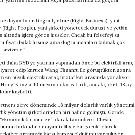
eğer yatırımı modelinin Asya pazarlarında da geçerli
üne dayandırdı: Doğru İşletme (Right Business), yani
r (Right People), yani şirketi yönetecek dürüst ve yetkin
in altında işlem gören hisseler. Cheah bu felsefeyi şu
ru fiyatı bulabilirsiniz ama doğru insanları bulmak çok
 seviyede.”
eti daha BYD’ye yatırım yapmadan önce bu elektrikli araç
ı ziyaret edip kurucu Wang Chuanfu ile görüştükten sonra
en büyük elektrikli araç üreticileri arasında yer alıyor.
s Hong Kong’a 30 milyon dolar yatırdı; ancak şirket, 18 ay
dolar kaybetti.
rtners zirve döneminde 18 milyar dolarlık varlık yönetimi
ık yönetim şirketlerinden biri haline gelmişti. Geride
 “ekonomik bir mucize” olarak tanımlıyor. Cheah,
 bunun farkında olmayan talihsiz bir çocuk” olarak
rekabet ortamıyla karşı karşıya olduğunu vurguluyor.