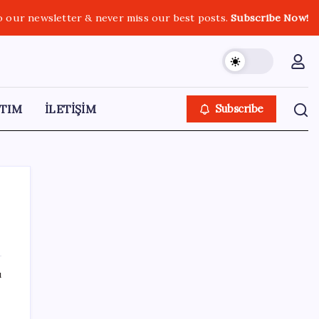
o our newsletter & never miss our best posts.
Subscribe Now!
TIM
İLETİŞİM
Subscribe
SON YAZILAR
ı
Citi, üçüncü çeyrek petrol tahminini
yükseltti