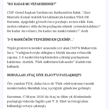
“BU KADAR MI VEFASIZSINIZ?”
CHP Genel Başkan Yardımcısı Burhanettin Bulut, “Gazi
Mustafa Kemal Atatürk’ün talimatıyla kurulan Türk Dil
Kurumu, aşağıdaki görseli önce paylaştı, sonra sildi. Kim,
neden rahatsız oldu da bu paylaşımı silmek zorunda kaldınız?
Bu kadar mı vefasız, bu kadar mı nankörsünüz?” dedi.
‘3-5 NANKÖRÜN TEPKİSİNDEN ÇEKİNİP…’
Tepki gösteren isimler arasında yer alan CHP’li Muharrem
İnce, “Varlığını borçlu olduğun o büyük insana vefasızlık
yapma. 3-5 nankörün tepkisinden çekinip paylaşımını
kaldırma: Atatürk, Türk milletinin babasıdır” ifadelerini
kullandı.
NURULLAH ATAÇ DİYE ELIOT’U PAYLAŞMIŞTI
Öte yandan TDK, daha önce de Türk edebiyatının önemli
isimlerinden Nurullah Ataç içeriğiyle gündeme gelmişti.
Kurumun, 17 Mayıs 2026’da Ataç’ın ölüm yıl dönümünde
paylaştığı videoda İngiliz şair T. S. Eliot’ın fotoğrafını
kullandığı ortaya çıkmıştı.