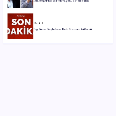
İmamoğlu’na: Bir eli yağda, bir eli balda
Next
İngiltere Başbakanı Keir Starmer istifa etti
SON YAZILAR
LGS ek tercih 1. nakil başvuruları ne zaman bitiyor?
LGS 2. nakil başvuruları ne zaman?