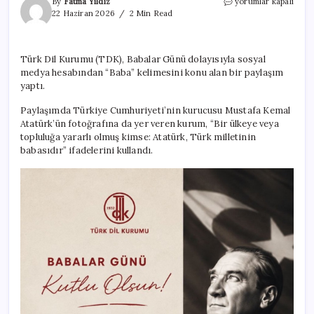
Türk
By
Fatma Yıldız
yorumlar kapalı
Dil
22 Haziran 2026
2 Min Read
Kurumu
paylaşıp
silmişti:
Türk Dil Kurumu (TDK), Babalar Günü dolayısıyla sosyal
Tepkiler
medya hesabından “Baba” kelimesini konu alan bir paylaşım
çığ
gibi
yaptı.
büyüyor
için
Paylaşımda Türkiye Cumhuriyeti’nin kurucusu Mustafa Kemal
Atatürk’ün fotoğrafına da yer veren kurum, “Bir ülkeye veya
topluluğa yararlı olmuş kimse: Atatürk, Türk milletinin
babasıdır” ifadelerini kullandı.