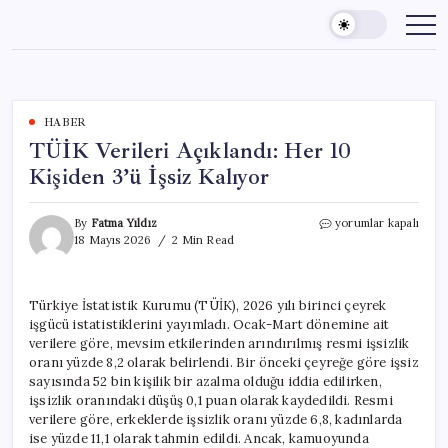
Skip
to
content
HABER
TÜİK Verileri Açıklandı: Her 10
Kişiden 3’ü İşsiz Kalıyor
TÜİK
By
Fatma Yıldız
yorumlar kapalı
Verileri
18 Mayıs 2026
2 Min Read
Açıklandı:
Her
10
Türkiye İstatistik Kurumu (TÜİK), 2026 yılı birinci çeyrek
Kişiden
işgücü istatistiklerini yayımladı. Ocak-Mart dönemine ait
3’ü
İşsiz
verilere göre, mevsim etkilerinden arındırılmış resmi işsizlik
Kalıyor
oranı yüzde 8,2 olarak belirlendi. Bir önceki çeyreğe göre işsiz
için
sayısında 52 bin kişilik bir azalma olduğu iddia edilirken,
işsizlik oranındaki düşüş 0,1 puan olarak kaydedildi. Resmi
verilere göre, erkeklerde işsizlik oranı yüzde 6,8, kadınlarda
ise yüzde 11,1 olarak tahmin edildi. Ancak, kamuoyunda