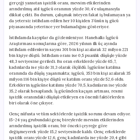
gerçeği yansıtan işsizlik oranı, mevsim etkilerinden
arındırılmış atıl işgücü oranının yüzde 30,4’e ulaşmasıyla
dikkat çekti. Bu durum, çalışmak isteyen fakat iş bulamayan ya
da yetersiz istihdam edilen her 10 kişiden 3’ünün iş gücü
piyasasında yeterince yer bulamadığını gösteriyor.
İstihdamda kayıplar da gözlemleniyor. Hanehalkı İşgücü
Araştırması sonuçlarına göre, 2026 yılının ilk üç ayında
istihdam edilenlerin sayısı 301 bin kişi azalarak 32 milyon 221
bin kişiye düştü. İstihdam oranı ise 0,5 puanlık düşüşle yüzde
48,3 seviyesine geriledi. Bu oran erkeklerde yüzde 65,7,
kadınlarda ise yüzde 31,3 olarak ölçüldü. İşgücüne katılma
oranında da düşüş yaşanmakta; işgücü, 353 bin kişi azalarak 35
milyon 116 bin kişiye düştü ve katılım oranı yüzde 52,6 oldu.
Erkeklerin işgücüne katılımı yüzde 70,5, kadınların ise yüzde
35,2 olarak hesaplandı. İş gücünden kaçışın artması, resmi
işsizlik oranındaki düşüşü etkileyen en önemli faktörlerden
biri olarak öne çıkıyor.
Genç nüfusta ve tüm sektörlerde işsizlik sorunu devam ediyor.
15-24 yaş grubundaki genç bireylerde mevsim etkilerinden
arındırılmış işsizlik oranı, bir önceki çeyreğe göre
değişmeyerek yüzde 15,2 seviyesinde kaldı. Genç erkeklerde
işsizlik oranı yüzde 12,6, genç kadınlarda ise yüzde 20,4 gibi