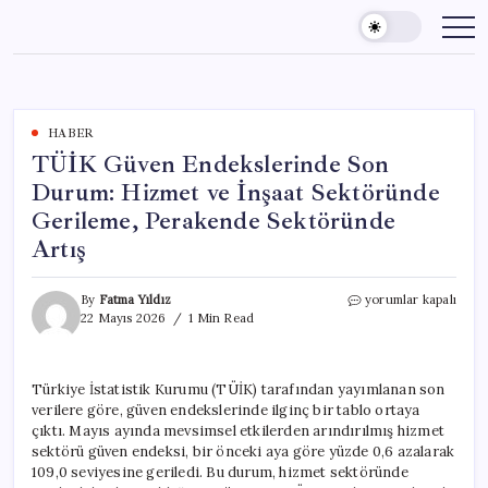
Skip
to
content
HABER
TÜİK Güven Endekslerinde Son
Durum: Hizmet ve İnşaat Sektöründe
Gerileme, Perakende Sektöründe
Artış
TÜİK
By
Fatma Yıldız
yorumlar kapalı
Güven
22 Mayıs 2026
1 Min Read
Endekslerinde
Son
Durum:
Türkiye İstatistik Kurumu (TÜİK) tarafından yayımlanan son
Hizmet
verilere göre, güven endekslerinde ilginç bir tablo ortaya
ve
İnşaat
çıktı. Mayıs ayında mevsimsel etkilerden arındırılmış hizmet
Sektöründe
sektörü güven endeksi, bir önceki aya göre yüzde 0,6 azalarak
Gerileme,
109,0 seviyesine geriledi. Bu durum, hizmet sektöründe
Perakende