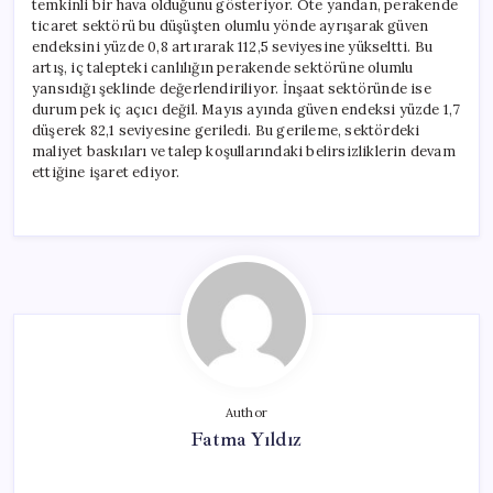
temkinli bir hava olduğunu gösteriyor. Öte yandan, perakende
Sektöründe
ticaret sektörü bu düşüşten olumlu yönde ayrışarak güven
Artış
endeksini yüzde 0,8 artırarak 112,5 seviyesine yükseltti. Bu
için
artış, iç talepteki canlılığın perakende sektörüne olumlu
yansıdığı şeklinde değerlendiriliyor. İnşaat sektöründe ise
durum pek iç açıcı değil. Mayıs ayında güven endeksi yüzde 1,7
düşerek 82,1 seviyesine geriledi. Bu gerileme, sektördeki
maliyet baskıları ve talep koşullarındaki belirsizliklerin devam
ettiğine işaret ediyor.
Author
Fatma Yıldız