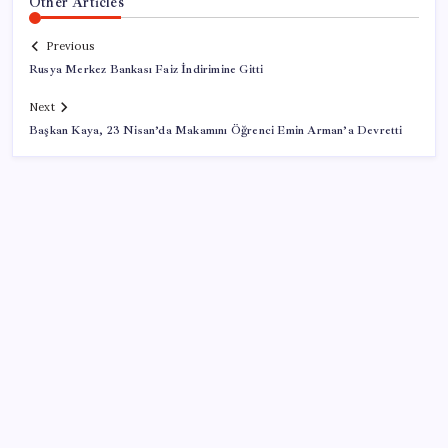
Other Articles
Previous
Rusya Merkez Bankası Faiz İndirimine Gitti
Next
Başkan Kaya, 23 Nisan’da Makamını Öğrenci Emin Arman’a Devretti
SON YAZILAR
Citi, üçüncü çeyrek petrol tahminini yükseltti
Hazine nakit gerçekleşmeleri 395,7 milyar TL açık