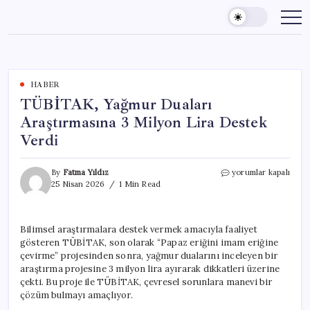
Skip
to
content
HABER
TÜBİTAK, Yağmur Duaları
Araştırmasına 3 Milyon Lira Destek
Verdi
TÜBİTAK,
By
Fatma Yıldız
yorumlar kapalı
Yağmur
25 Nisan 2026
1 Min Read
Duaları
Araştırmasına
3
Bilimsel araştırmalara destek vermek amacıyla faaliyet
Milyon
gösteren TÜBİTAK, son olarak “Papaz eriğini imam eriğine
Lira
Destek
çevirme” projesinden sonra, yağmur dualarını inceleyen bir
Verdi
araştırma projesine 3 milyon lira ayırarak dikkatleri üzerine
için
çekti. Bu proje ile TÜBİTAK, çevresel sorunlara manevi bir
çözüm bulmayı amaçlıyor.