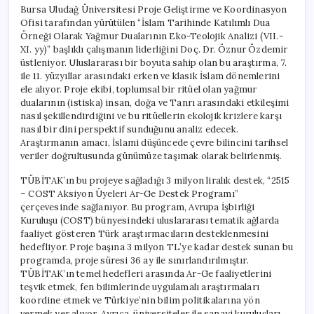
Bursa Uludağ Üniversitesi Proje Geliştirme ve Koordinasyon
Ofisi tarafından yürütülen “İslam Tarihinde Katılımlı Dua
Örneği Olarak Yağmur Dualarının Eko-Teolojik Analizi (VII.-
XI. yy)” başlıklı çalışmanın liderliğini Doç. Dr. Öznur Özdemir
üstleniyor. Uluslararası bir boyuta sahip olan bu araştırma, 7.
ile 11. yüzyıllar arasındaki erken ve klasik İslam dönemlerini
ele alıyor. Proje ekibi, toplumsal bir ritüel olan yağmur
dualarının (istiska) insan, doğa ve Tanrı arasındaki etkileşimi
nasıl şekillendirdiğini ve bu ritüellerin ekolojik krizlere karşı
nasıl bir dini perspektif sunduğunu analiz edecek.
Araştırmanın amacı, İslami düşüncede çevre bilincini tarihsel
veriler doğrultusunda günümüze taşımak olarak belirlenmiş.
TÜBİTAK’ın bu projeye sağladığı 3 milyon liralık destek, “2515
– COST Aksiyon Üyeleri Ar-Ge Destek Programı”
çerçevesinde sağlanıyor. Bu program, Avrupa İşbirliği
Kuruluşu (COST) bünyesindeki uluslararası tematik ağlarda
faaliyet gösteren Türk araştırmacıların desteklenmesini
hedefliyor. Proje başına 3 milyon TL’ye kadar destek sunan bu
programda, proje süresi 36 ay ile sınırlandırılmıştır.
TÜBİTAK’ın temel hedefleri arasında Ar-Ge faaliyetlerini
teşvik etmek, fen bilimlerinde uygulamalı araştırmaları
koordine etmek ve Türkiye’nin bilim politikalarına yön
vermek yer alıyor. Ayrıca, üniversiteler ile sanayi kuruluşları