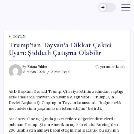
Skip
to
content
EĞITIM
Trump’tan Tayvan’a Dikkat Çekici
Uyarı: Şiddetli Çatışma Olabilir
Trump’tan
By
Fatma Yıldız
yorumlar kapalı
Tayvan’a
15 Mayıs 2026
2 Min Read
Dikkat
Çekici
Uyarı:
ABD Başkanı Donald Trump, Çin ziyaretinin ardından yaptığı
Şiddetli
açıklamalarda Tayvan konusuna vurgu yaptı. Trump, Çin
Çatışma
Olabilir
Devlet Başkanı Şi Cinping’in Tayvan konusunda “bağımsızlık
için
mücadelesinin yaşanmasını istemediğini” belirtti.
Air Force One uçağında gazetecilere değerlendirmelerde
bulunan Trump, Şi’nin Amerikan uçak üreticisi Boeing’den
200 uçak satın almayı kabul ettiğini hatırlatarak, bu sayının