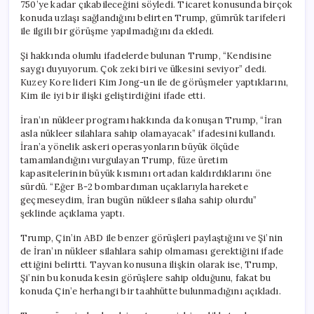
750’ye kadar çıkabileceğini söyledi. Ticaret konusunda birçok
konuda uzlaşı sağlandığını belirten Trump, gümrük tarifeleri
ile ilgili bir görüşme yapılmadığını da ekledi.
Şi hakkında olumlu ifadelerde bulunan Trump, “Kendisine
saygı duyuyorum. Çok zeki biri ve ülkesini seviyor” dedi.
Kuzey Kore lideri Kim Jong-un ile de görüşmeler yaptıklarını,
Kim ile iyi bir ilişki geliştirdiğini ifade etti.
İran’ın nükleer programı hakkında da konuşan Trump, “İran
asla nükleer silahlara sahip olamayacak” ifadesini kullandı.
İran’a yönelik askeri operasyonların büyük ölçüde
tamamlandığını vurgulayan Trump, füze üretim
kapasitelerinin büyük kısmını ortadan kaldırdıklarını öne
sürdü. “Eğer B-2 bombardıman uçaklarıyla harekete
geçmeseydim, İran bugün nükleer silaha sahip olurdu”
şeklinde açıklama yaptı.
Trump, Çin’in ABD ile benzer görüşleri paylaştığını ve Şi’nin
de İran’ın nükleer silahlara sahip olmaması gerektiğini ifade
ettiğini belirtti. Tayvan konusuna ilişkin olarak ise, Trump,
Şi’nin bu konuda kesin görüşlere sahip olduğunu, fakat bu
konuda Çin’e herhangi bir taahhütte bulunmadığını açıkladı.