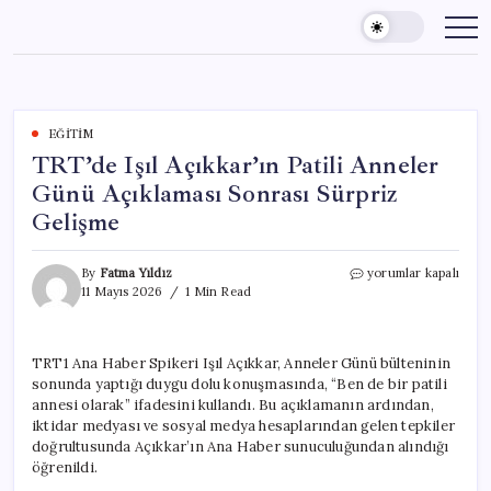
Skip
to
content
EĞITIM
TRT’de Işıl Açıkkar’ın Patili Anneler
Günü Açıklaması Sonrası Sürpriz
Gelişme
TRT’de
By
Fatma Yıldız
yorumlar kapalı
Işıl
11 Mayıs 2026
1 Min Read
Açıkkar’ın
Patili
Anneler
TRT1 Ana Haber Spikeri Işıl Açıkkar, Anneler Günü bülteninin
Günü
sonunda yaptığı duygu dolu konuşmasında, “Ben de bir patili
Açıklaması
Sonrası
annesi olarak” ifadesini kullandı. Bu açıklamanın ardından,
Sürpriz
iktidar medyası ve sosyal medya hesaplarından gelen tepkiler
Gelişme
doğrultusunda Açıkkar’ın Ana Haber sunuculuğundan alındığı
için
öğrenildi.