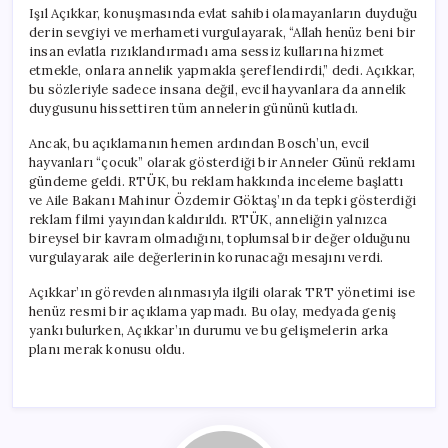
Işıl Açıkkar, konuşmasında evlat sahibi olamayanların duyduğu
derin sevgiyi ve merhameti vurgulayarak, “Allah henüz beni bir
insan evlatla rızıklandırmadı ama sessiz kullarına hizmet
etmekle, onlara annelik yapmakla şereflendirdi,” dedi. Açıkkar,
bu sözleriyle sadece insana değil, evcil hayvanlara da annelik
duygusunu hissettiren tüm annelerin gününü kutladı.
Ancak, bu açıklamanın hemen ardından Bosch’un, evcil
hayvanları “çocuk” olarak gösterdiği bir Anneler Günü reklamı
gündeme geldi. RTÜK, bu reklam hakkında inceleme başlattı
ve Aile Bakanı Mahinur Özdemir Göktaş’ın da tepki gösterdiği
reklam filmi yayından kaldırıldı. RTÜK, anneliğin yalnızca
bireysel bir kavram olmadığını, toplumsal bir değer olduğunu
vurgulayarak aile değerlerinin korunacağı mesajını verdi.
Açıkkar’ın görevden alınmasıyla ilgili olarak TRT yönetimi ise
henüz resmi bir açıklama yapmadı. Bu olay, medyada geniş
yankı bulurken, Açıkkar’ın durumu ve bu gelişmelerin arka
planı merak konusu oldu.