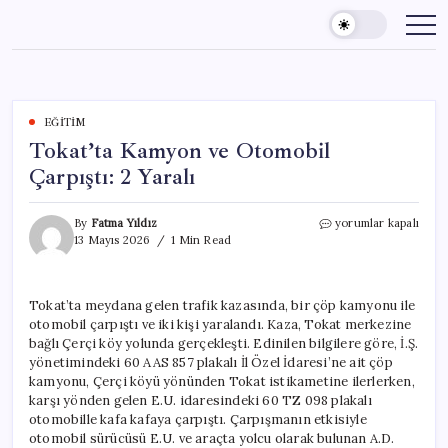
Skip
to
content
EĞITIM
Tokat’ta Kamyon ve Otomobil
Çarpıştı: 2 Yaralı
Tokat’ta
By
Fatma Yıldız
yorumlar kapalı
Kamyon
13 Mayıs 2026
1 Min Read
ve
Otomobil
Çarpıştı:
Tokat’ta meydana gelen trafik kazasında, bir çöp kamyonu ile
2
otomobil çarpıştı ve iki kişi yaralandı. Kaza, Tokat merkezine
Yaralı
için
bağlı Çerçi köy yolunda gerçekleşti. Edinilen bilgilere göre, İ.Ş.
yönetimindeki 60 AAS 857 plakalı İl Özel İdaresi’ne ait çöp
kamyonu, Çerçi köyü yönünden Tokat istikametine ilerlerken,
karşı yönden gelen E.U. idaresindeki 60 TZ 098 plakalı
otomobille kafa kafaya çarpıştı. Çarpışmanın etkisiyle
otomobil sürücüsü E.U. ve araçta yolcu olarak bulunan A.D.