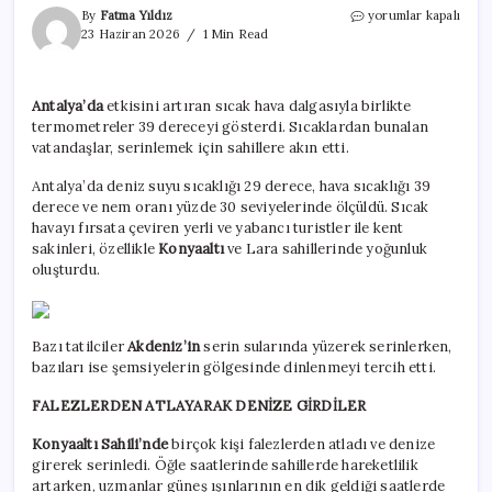
Termometreler
By
Fatma Yıldız
yorumlar kapalı
39’u
23 Haziran 2026
1 Min Read
gördü
sahiller
doldu
Antalya’da
etkisini artıran sıcak hava dalgasıyla birlikte
taştı
termometreler 39 dereceyi gösterdi. Sıcaklardan bunalan
için
vatandaşlar, serinlemek için sahillere akın etti.
Antalya’da deniz suyu sıcaklığı 29 derece, hava sıcaklığı 39
derece ve nem oranı yüzde 30 seviyelerinde ölçüldü. Sıcak
havayı fırsata çeviren yerli ve yabancı turistler ile kent
sakinleri, özellikle
Konyaaltı
ve Lara sahillerinde yoğunluk
oluşturdu.
Bazı tatilciler
Akdeniz’in
serin sularında yüzerek serinlerken,
bazıları ise şemsiyelerin gölgesinde dinlenmeyi tercih etti.
FALEZLERDEN ATLAYARAK DENİZE GİRDİLER
Konyaaltı Sahili’nde
birçok kişi falezlerden atladı ve denize
girerek serinledi. Öğle saatlerinde sahillerde hareketlilik
artarken, uzmanlar güneş ışınlarının en dik geldiği saatlerde