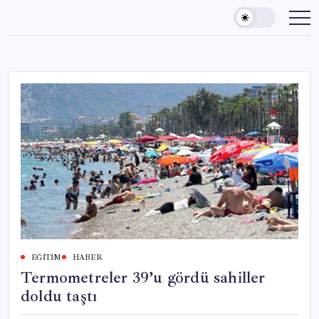
Skip
to
content
EĞITIM
HABER
Termometreler 39’u gördü sahiller
doldu taştı