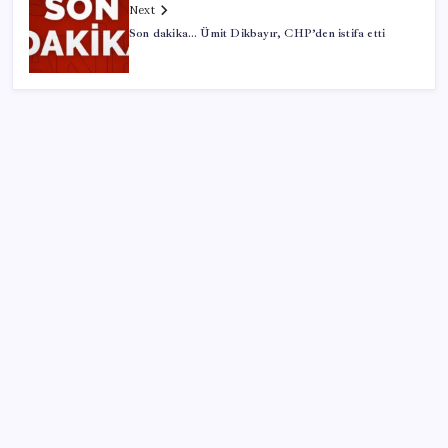
Next
Son dakika… Ümit Dikbayır, CHP’den istifa etti
SON YAZILAR
Huawei Mate 80 için 16GB RAM ve 1TB Model
Duyuruldu
UBS Baş Yatırım Sorumlusu’ndan altın tahmini:
Fiyatlardaki düşüşler alım fırsatı yaratıyor
Türkiye, Suudi Arabistan ve Pakistan üçlü savunma