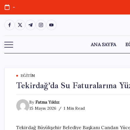
Skip
-
to
content
https://www.facebook.com/
https://twitter.com/
https://t.me/
https://www.instagram.com/
https://youtube.com/
ANA SAYFA
E
EĞITIM
Tekirdağ’da Su Faturalarına Yü
By
Fatma Yıldız
15 Mayıs 2026
1 Min Read
Tekirdağ Büyükşehir Belediye Başkanı Candan Yüceer