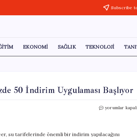
Subscribe t
ĞİTİM
EKONOMİ
SAĞLIK
TEKNOLOJİ
TANI
zde 50 İndirim Uygulaması Başlıyor
Tekirdağ’da
yorumlar kapal
Su
Faturalarına
Yüzde
50
, su tarifelerinde önemli bir indirim yapılacağını