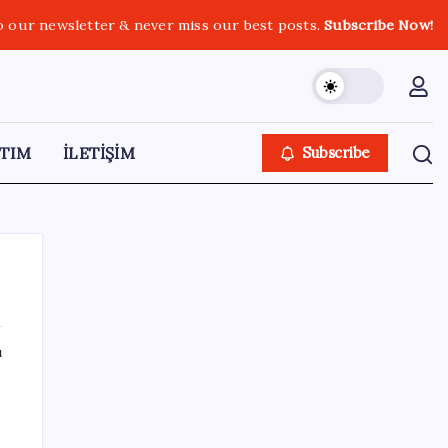
o our newsletter & never miss our best posts.
Subscribe Now!
TIM
İLETİŞİM
Subscribe
ı
SON YAZILAR
Otomotiv devinin Türkiye şubesi sarsıldı:
Sabah uyandıklarında inanamadılar