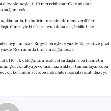
İndirim
ni düzenlemeyle, 1-10 metreküp su tüketimi olan
Uygulaması
im sağlanacak.
Başlıyor
için
 açıklamada, bu indirimin seçim dönemi verdikleri
üşürülmesiyle birlikte suyun daha erişilebilir hale
imler uygulanacak. Engelli bireylere yüzde 75, şehit ve gazi
se yüzde 75 oranında indirim sağlanacak.
 anda 110 TL olduğunu, ancak vatandaşlara bu hizmetin
inin gerekli altyapı ve mali hazırlıkları tamamlayarak bu
Yüceer, kurumun artık bu indirimleri karşılayacak düzeye