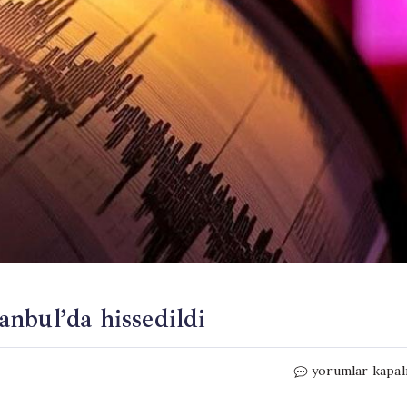
nbul’da hissedildi
Son
yorumlar kapal
dakika…