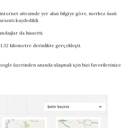
Düzce
deprem!
İstanbul’da
internet sitesinde yer alan bilgiye göre, merkez üssü
hissedildi
rsıntı kaydedildi.
için
andaşlar da hissetti.
,32 kilometre derinlikte gerçekleşti.
ogle üzerinden anında ulaşmak için bizi favorilerinize