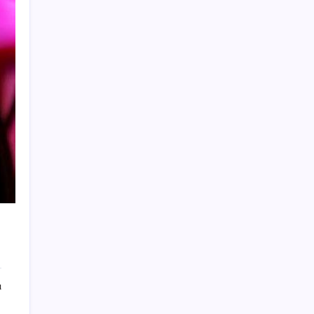
UBS Baş Yatırım Sorumlusu’ndan altın
tahmini: Fiyatlardaki düşüşler alım fırsatı
yaratıyor
Türkiye, Suudi Arabistan ve Pakistan üçlü
savunma anlaşması imzaladı
Ona yatıran köşeyi döndü: Yılbaşından beri
en çok kazandıran oldu
BofA: Yatırımcı iyimserliği beş yılın en
yüksek seviyesinde
Güneş’in en net görüntüsü yakalandı, sır
perdesi nihayet aralandı
Baş dönmesi şikayetiyle hastaneye gitti:
Literatüre geçti: Türkiye’de ilk
Takipteki ihtiyaç kredi oranı dokuz yılın
zirvesinde
ı
Erdoğan’dan AKP teşkilatına ‘süreç’
talimatı: ‘Genel af yok, kişiye özel statü yok,