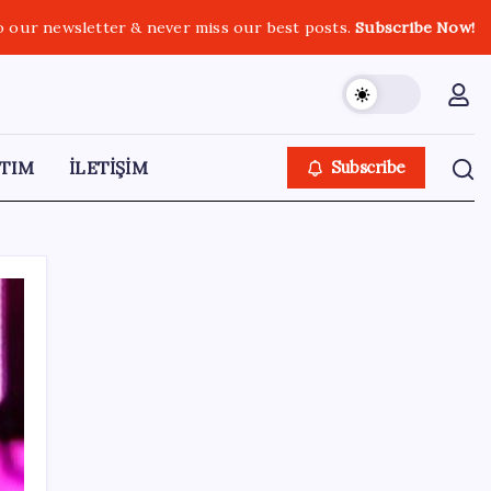
o our newsletter & never miss our best posts.
Subscribe Now!
TIM
İLETİŞİM
Subscribe
SON YAZILAR
Huawei Mate 80 için 16GB RAM ve 1TB
Model Duyuruldu