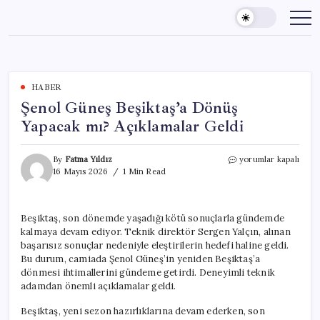
Skip
to
content
HABER
Şenol Güneş Beşiktaş’a Dönüş
Yapacak mı? Açıklamalar Geldi
Şenol
By
Fatma Yıldız
yorumlar kapalı
Güneş
16 Mayıs 2026
1 Min Read
Beşiktaş’a
Dönüş
Yapacak
Beşiktaş, son dönemde yaşadığı kötü sonuçlarla gündemde
mı?
kalmaya devam ediyor. Teknik direktör Sergen Yalçın, alınan
Açıklamalar
Geldi
başarısız sonuçlar nedeniyle eleştirilerin hedefi haline geldi.
için
Bu durum, camiada Şenol Güneş’in yeniden Beşiktaş’a
dönmesi ihtimallerini gündeme getirdi. Deneyimli teknik
adamdan önemli açıklamalar geldi.
Beşiktaş, yeni sezon hazırlıklarına devam ederken, son