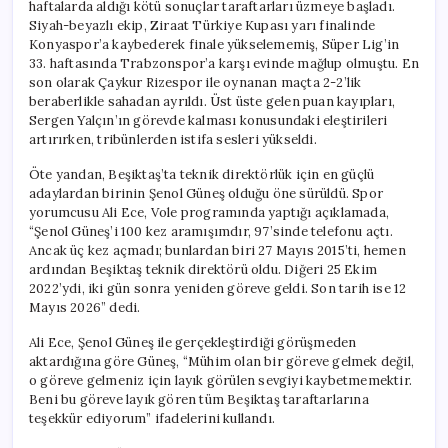
haftalarda aldığı kötü sonuçlar taraftarları üzmeye başladı.
Siyah-beyazlı ekip, Ziraat Türkiye Kupası yarı finalinde
Konyaspor’a kaybederek finale yükselememiş, Süper Lig’in
33. haftasında Trabzonspor’a karşı evinde mağlup olmuştu. En
son olarak Çaykur Rizespor ile oynanan maçta 2-2’lik
beraberlikle sahadan ayrıldı. Üst üste gelen puan kayıpları,
Sergen Yalçın’ın görevde kalması konusundaki eleştirileri
artırırken, tribünlerden istifa sesleri yükseldi.
Öte yandan, Beşiktaş’ta teknik direktörlük için en güçlü
adaylardan birinin Şenol Güneş olduğu öne sürüldü. Spor
yorumcusu Ali Ece, Vole programında yaptığı açıklamada,
“Şenol Güneş’i 100 kez aramışımdır, 97’sinde telefonu açtı.
Ancak üç kez açmadı; bunlardan biri 27 Mayıs 2015’ti, hemen
ardından Beşiktaş teknik direktörü oldu. Diğeri 25 Ekim
2022’ydi, iki gün sonra yeniden göreve geldi. Son tarih ise 12
Mayıs 2026” dedi.
Ali Ece, Şenol Güneş ile gerçekleştirdiği görüşmeden
aktardığına göre Güneş, “Mühim olan bir göreve gelmek değil,
o göreve gelmeniz için layık görülen sevgiyi kaybetmemektir.
Beni bu göreve layık gören tüm Beşiktaş taraftarlarına
teşekkür ediyorum” ifadelerini kullandı.