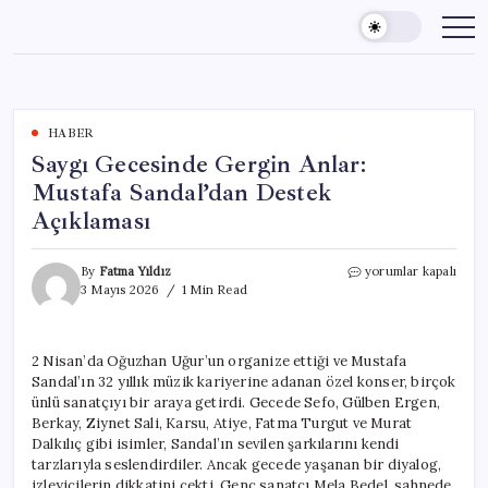
Skip
to
content
HABER
Saygı Gecesinde Gergin Anlar:
Mustafa Sandal’dan Destek
Açıklaması
Saygı
By
Fatma Yıldız
yorumlar kapalı
Gecesinde
3 Mayıs 2026
1 Min Read
Gergin
Anlar:
Mustafa
2 Nisan’da Oğuzhan Uğur’un organize ettiği ve Mustafa
Sandal’dan
Sandal’ın 32 yıllık müzik kariyerine adanan özel konser, birçok
Destek
Açıklaması
ünlü sanatçıyı bir araya getirdi. Gecede Sefo, Gülben Ergen,
için
Berkay, Ziynet Sali, Karsu, Atiye, Fatma Turgut ve Murat
Dalkılıç gibi isimler, Sandal’ın sevilen şarkılarını kendi
tarzlarıyla seslendirdiler. Ancak gecede yaşanan bir diyalog,
izleyicilerin dikkatini çekti. Genç sanatçı Mela Bedel, sahnede