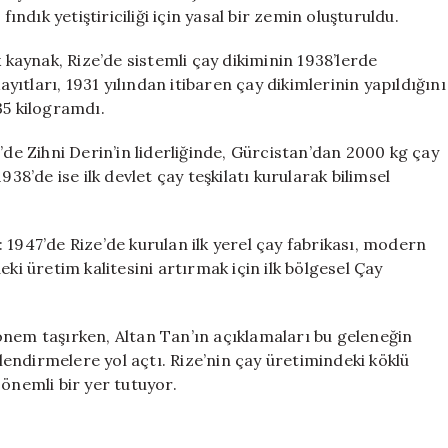
ındık yetiştiriciliği için yasal bir zemin oluşturuldu.
k kaynak, Rize’de sistemli çay dikiminin 1938’lerde
ayıtları, 1931 yılından itibaren çay dikimlerinin yapıldığını
35 kilogramdı.
’de Zihni Derin’in liderliğinde, Gürcistan’dan 2000 kg çay
38’de ise ilk devlet çay teşkilatı kurularak bilimsel
 1947’de Rize’de kurulan ilk yerel çay fabrikası, modern
ki üretim kalitesini artırmak için ilk bölgesel Çay
r önem taşırken, Altan Tan’ın açıklamaları bu geleneğin
rlendirmelere yol açtı. Rize’nin çay üretimindeki köklü
 önemli bir yer tutuyor.