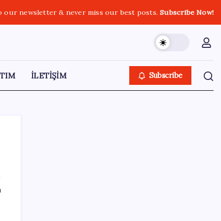
o our newsletter & never miss our best posts.
Subscribe Now!
TIM
İLETİŞİM
Subscribe
SON YAZILAR
ı
AB ambalaj kısıtlaması için düğmeye bastı