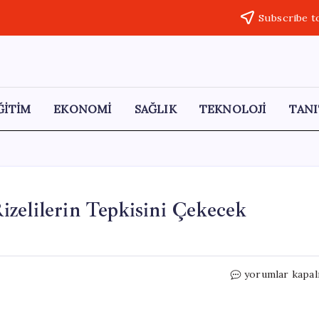
Subscribe t
ĞİTİM
EKONOMİ
SAĞLIK
TEKNOLOJİ
TANI
zelilerin Tepkisini Çekecek
Rize’ye
yorumlar kapal
Çay
Ne
Zaman