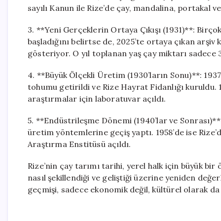
sayılı Kanun ile Rize’de çay, mandalina, portakal ve f
3. **Yeni Gerçeklerin Ortaya Çıkışı (1931)**: Birço
başladığını belirtse de, 2025’te ortaya çıkan arşiv k
gösteriyor. O yıl toplanan yaş çay miktarı sadece 
4. **Büyük Ölçekli Üretim (1930’ların Sonu)**: 1937
tohumu getirildi ve Rize Hayrat Fidanlığı kuruldu. 19
araştırmalar için laboratuvar açıldı.
5. **Endüstrileşme Dönemi (1940’lar ve Sonrası)**:
üretim yöntemlerine geçiş yaptı. 1958’de ise Rize’de
Araştırma Enstitüsü açıldı.
Rize’nin çay tarımı tarihi, yerel halk için büyük bi
nasıl şekillendiği ve geliştiği üzerine yeniden değe
geçmişi, sadece ekonomik değil, kültürel olarak da