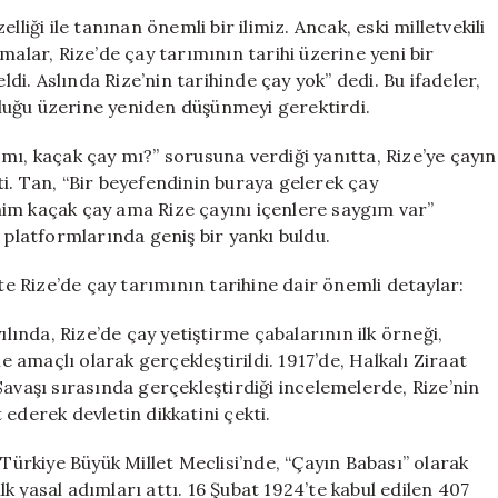
Geldi?
liği ile tanınan önemli bir ilimiz. Ancak, eski milletvekili
Rizelilerin
malar, Rize’de çay tarımının tarihi üzerine yeni bir
Tepkisini
ldi. Aslında Rize’nin tarihinde çay yok” dedi. Bu ifadeler,
Çekecek
culuğu üzerine yeniden düşünmeyi gerektirdi.
Açıklama
için
mı, kaçak çay mı?” sorusuna verdiği yanıtta, Rize’ye çayın
i. Tan, “Bir beyefendinin buraya gelerek çay
cihim kaçak çay ama Rize çayını içenlere saygım var”
 platformlarında geniş bir yankı buldu.
şte Rize’de çay tarımının tarihine dair önemli detaylar:
ılında, Rize’de çay yetiştirme çabalarının ilk örneği,
amaçlı olarak gerçekleştirildi. 1917’de, Halkalı Ziraat
Savaşı sırasında gerçekleştirdiği incelemelerde, Rize’nin
ederek devletin dikkatini çekti.
 Türkiye Büyük Millet Meclisi’nde, “Çayın Babası” olarak
ilk yasal adımları attı. 16 Şubat 1924’te kabul edilen 407