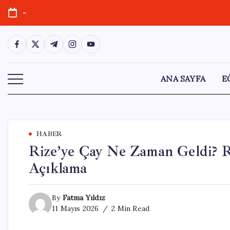
Skip
-
to
content
https://www.facebook.com/
https://twitter.com/
https://t.me/
https://www.instagram.com/
https://youtube.com/
ANA SAYFA
E
HABER
Rize’ye Çay Ne Zaman Geldi? Ri
Açıklama
By
Fatma Yıldız
11 Mayıs 2026
2 Min Read