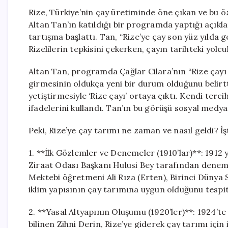
Rize, Türkiye’nin çay üretiminde öne çıkan ve bu özel
Altan Tan’ın katıldığı bir programda yaptığı açıkla
tartışma başlattı. Tan, “Rize’ye çay son yüz yılda ge
Rizelilerin tepkisini çekerken, çayın tarihteki yol
Altan Tan, programda Çağlar Cilara’nın “Rize çayı 
girmesinin oldukça yeni bir durum olduğunu belirtt
yetiştirmesiyle ‘Rize çayı’ ortaya çıktı. Kendi ter
ifadelerini kullandı. Tan’ın bu görüşü sosyal medya
Peki, Rize’ye çay tarımı ne zaman ve nasıl geldi? İ
1. **İlk Gözlemler ve Denemeler (1910’lar)**: 1912 y
Ziraat Odası Başkanı Hulusi Bey tarafından deneme 
Mektebi öğretmeni Ali Rıza (Erten), Birinci Dünya 
iklim yapısının çay tarımına uygun olduğunu tespit 
2. **Yasal Altyapının Oluşumu (1920’ler)**: 1924’te
bilinen Zihni Derin, Rize’ye giderek çay tarımı için 