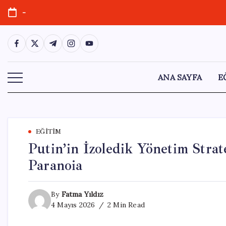
Skip
-
to
content
https://www.facebook.com/
https://twitter.com/
https://t.me/
https://www.instagram.com/
https://youtube.com/
ANA SAYFA
E
EĞITIM
Putin’in İzoledik Yönetim Strate
Paranoia
By
Fatma Yıldız
4 Mayıs 2026
2 Min Read