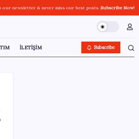
o our newsletter & never miss our best posts.
Subscribe Now!
TIM
İLETİŞİM
Subscribe
SON YAZILAR
ı
Otomotiv devinin Türkiye şubesi sarsıldı:
Sabah uyandıklarında inanamadılar