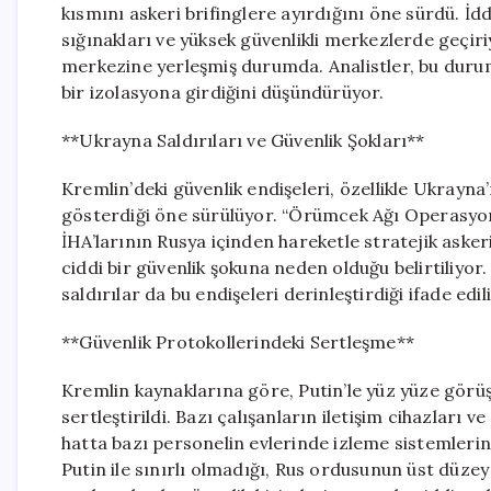
kısmını askeri brifinglere ayırdığını öne sürdü. İd
sığınakları ve yüksek güvenlikli merkezlerde geçiri
merkezine yerleşmiş durumda. Analistler, bu dur
bir izolasyona girdiğini düşündürüyor.
**Ukrayna Saldırıları ve Güvenlik Şokları**
Kremlin’deki güvenlik endişeleri, özellikle Ukrayna
gösterdiği öne sürülüyor. “Örümcek Ağı Operasyon
İHA’larının Rusya içinden hareketle stratejik askeri
ciddi bir güvenlik şokuna neden olduğu belirtiliyor
saldırılar da bu endişeleri derinleştirdiği ifade edil
**Güvenlik Protokollerindeki Sertleşme**
Kremlin kaynaklarına göre, Putin’le yüz yüze görü
sertleştirildi. Bazı çalışanların iletişim cihazları 
hatta bazı personelin evlerinde izleme sistemlerini
Putin ile sınırlı olmadığı, Rus ordusunun üst düzey