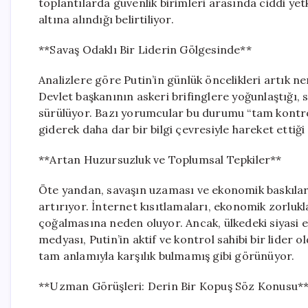
toplantılarda güvenlik birimleri arasında ciddi ye
altına alındığı belirtiliyor.
**Savaş Odaklı Bir Liderin Gölgesinde**
Analizlere göre Putin’in günlük öncelikleri artık
Devlet başkanının askeri brifinglere yoğunlaştığı, si
sürülüyor. Bazı yorumcular bu durumu “tam kontrol
giderek daha dar bir bilgi çevresiyle hareket ettiği 
**Artan Huzursuzluk ve Toplumsal Tepkiler**
Öte yandan, savaşın uzaması ve ekonomik baskılar
artırıyor. İnternet kısıtlamaları, ekonomik zorlukl
çoğalmasına neden oluyor. Ancak, ülkedeki siyasi el
medyası, Putin’in aktif ve kontrol sahibi bir lide
tam anlamıyla karşılık bulmamış gibi görünüyor.
**Uzman Görüşleri: Derin Bir Kopuş Söz Konusu*