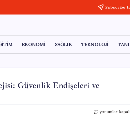
Subscribe t
ĞİTİM
EKONOMİ
SAĞLIK
TEKNOLOJİ
TANI
jisi: Güvenlik Endişeleri ve
Putin’in
yorumlar kapal
İzoledik
Yönetim
Stratejisi: