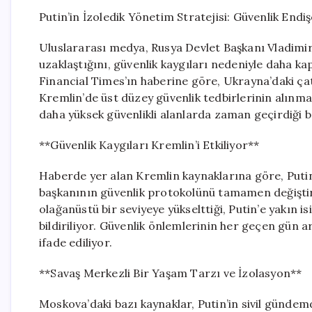
Putin’in İzoledik Yönetim Stratejisi: Güvenlik Endi
Uluslararası medya, Rusya Devlet Başkanı Vladimi
uzaklaştığını, güvenlik kaygıları nedeniyle daha kap
Financial Times’ın haberine göre, Ukrayna’daki çat
Kremlin’de üst düzey güvenlik tedbirlerinin alınma
daha yüksek güvenlikli alanlarda zaman geçirdiği bel
**Güvenlik Kaygıları Kremlin’i Etkiliyor**
Haberde yer alan Kremlin kaynaklarına göre, Putin’
başkanının güvenlik protokolünü tamamen değiştird
olağanüstü bir seviyeye yükselttiği, Putin’e yakın is
bildiriliyor. Güvenlik önlemlerinin her geçen gün art
ifade ediliyor.
**Savaş Merkezli Bir Yaşam Tarzı ve İzolasyon**
Moskova’daki bazı kaynaklar, Putin’in sivil günde