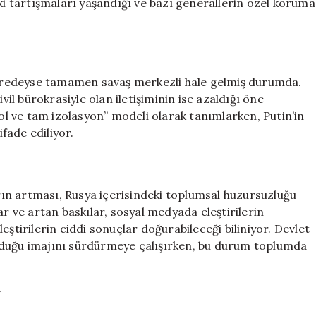
tki tartışmaları yaşandığı ve bazı generallerin özel koruma
 neredeyse tamamen savaş merkezli hale gelmiş durumda.
vil bürokrasiyle olan iletişiminin ise azaldığı öne
 ve tam izolasyon” modeli olarak tanımlarken, Putin’in
ifade ediliyor.
ın artması, Rusya içerisindeki toplumsal huzursuzluğu
ar ve artan baskılar, sosyal medyada eleştirilerin
eştirilerin ciddi sonuçlar doğurabileceği biliniyor. Devlet
r olduğu imajını sürdürmeye çalışırken, bu durum toplumda
*