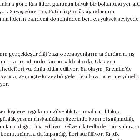
dialara göre Rus lider, gününün büyük bir bölümünü yer alt
yor. Savaş yönetimi, Putin’in günlük ajandasının
umun liderin pandemi döneminden beri en yüksek seviyede
’nın gerçekleştirdiği bazı operasyonların ardından artış
u” olarak adlandırılan bu saldırılarda, Ukrayna
 hedefleri vurduğu iddia ediliyor. Bu olayın, Kremlin’de
. Ayrıca, geçmişte kuzey bölgelerdeki hava üslerine yönelik
iyor.
şen kişilere uygulanan güvenlik taramaları oldukça
ve günlük yaşam alışkanlıkları üzerinde kontrol sağlandığı,
n kurulduğu iddia ediliyor. Güvenlik tedbirlerinin yalnızca
 komutanlarını da kapsadığı ileri sürülüyor. Kritik