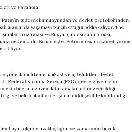
Güvenlik
şeleri ve Paranoia
Endişeleri
ve
r Putin’in giderek kamuoyundan ve devlet protokolünden
Paranoia
alı alanlarda yaşamayı tercih ettiğini iddia ediyor. The
için
ışmaların uzaması ve Rusya içindeki saldırı riski,
sına neden oldu. Bu süreçte, Putin’in resmi ikamet yerine
irtiliyor.
e yönelik muhtemel suikast ve iç tehditler, devlet
i. Federal Koruma Servisi (FSO), çevre güvenliğini
imlerin bile sıkı güvenlik taramalarından geçirildiği
tığı ve belirli alanlara erişimin ciddi şekilde kısıtlandığı
mden büyük ölçüde uzaklaştığını ve zamanının büyük