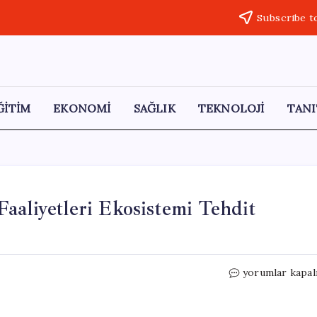
Subscribe t
ĞİTİM
EKONOMİ
SAĞLIK
TEKNOLOJİ
TANI
aaliyetleri Ekosistemi Tehdit
Perşembe
yorumlar kapal
Yaylası’ndaki
Maden
Faaliyetleri