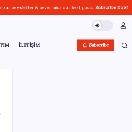
o our newsletter & never miss our best posts.
Subscribe Now!
TIM
İLETİŞİM
Subscribe
SON YAZILAR
ı
IBAN’la para gönderen herkesi
ilgilendiriyor: Bu hatayı yapan yandı,