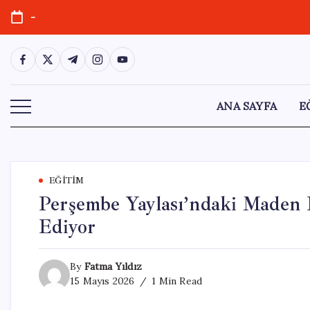
Skip
-
to
content
https://www.facebook.com/
https://twitter.com/
https://t.me/
https://www.instagram.com/
https://youtube.com/
ANA SAYFA
E
EĞITIM
Perşembe Yaylası’ndaki Maden F
Ediyor
By
Fatma Yıldız
15 Mayıs 2026
1 Min Read