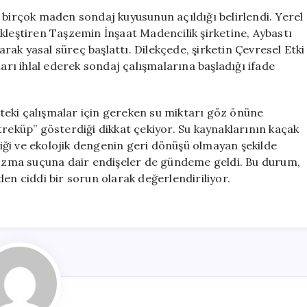
Ekosistemi
 birçok maden sondaj kuyusunun açıldığı belirlendi. Yerel
Tehdit
kleştiren Taşzemin İnşaat Madencilik şirketine, Aybastı
Ediyor
ak yasal süreç başlattı. Dilekçede, şirketin Çevresel Etki
için
ı ihlal ederek sondaj çalışmalarına başladığı ifade
ikteki çalışmalar için gereken su miktarı göz önüne
treküp” gösterdiği dikkat çekiyor. Su kaynaklarının kaçak
rdiği ve ekolojik dengenin geri dönüşü olmayan şekilde
 bozma suçuna dair endişeler de gündeme geldi. Bu durum,
en ciddi bir sorun olarak değerlendiriliyor.