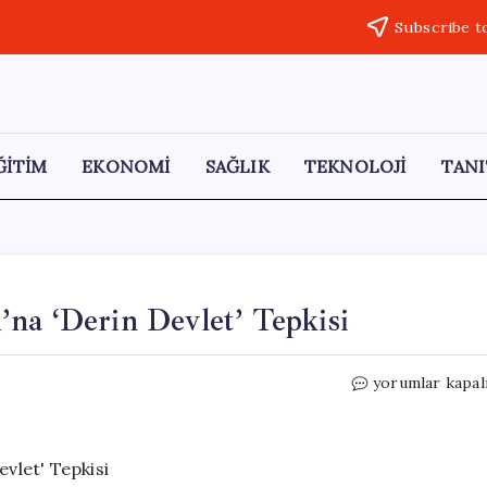
Subscribe t
ĞİTİM
EKONOMİ
SAĞLIK
TEKNOLOJİ
TANI
na ‘Derin Devlet’ Tepkisi
Özgür
yorumlar kapal
Özel’den
Bülent
Kuşoğlu’na
‘Derin