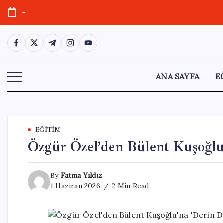
Skip
-
to
content
https://www.facebook.com/
https://twitter.com/
https://t.me/
https://www.instagram.com/
https://youtube.com/
ANA SAYFA
E
EĞITIM
Özgür Özel’den Bülent Kuşoğlu’
By
Fatma Yıldız
1 Haziran 2026
2 Min Read