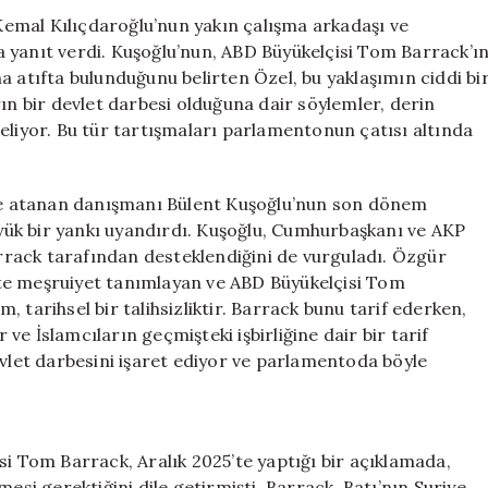
Devlet’
emal Kılıçdaroğlu’nun yakın çalışma arkadaşı ve
Tepkisi
 yanıt verdi. Kuşoğlu’nun, ABD Büyükelçisi Tom Barrack’ı
için
a atıfta bulunduğunu belirten Özel, bu yaklaşımın ciddi bi
ın bir devlet darbesi olduğuna dair söylemler, derin
eliyor. Bu tür tartışmaları parlamentonun çatısı altında
 ile atanan danışmanı Bülent Kuşoğlu’nun son dönem
büyük bir yankı uyandırdı. Kuşoğlu, Cumhurbaşkanı ve AKP
rack tarafından desteklendiğini de vurguladı. Özgür
vlete meşruiyet tanımlayan ve ABD Büyükelçisi Tom
ım, tarihsel bir talihsizliktir. Barrack bunu tarif ederken,
r ve İslamcıların geçmişteki işbirliğine dair bir tarif
evlet darbesini işaret ediyor ve parlamentoda böyle
si Tom Barrack, Aralık 2025’te yaptığı bir açıklamada,
esi gerektiğini dile getirmişti. Barrack, Batı’nın Suriye