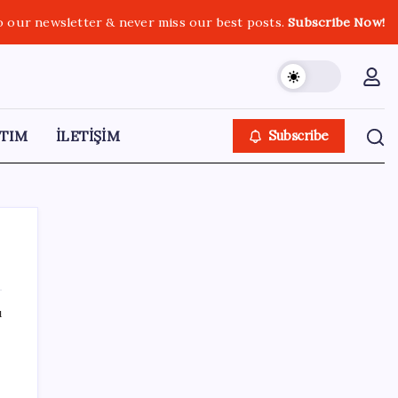
o our newsletter & never miss our best posts.
Subscribe Now!
TIM
İLETİŞİM
Subscribe
ı
SON YAZILAR
Otomotiv devinin Türkiye şubesi sarsıldı:
Sabah uyandıklarında inanamadılar