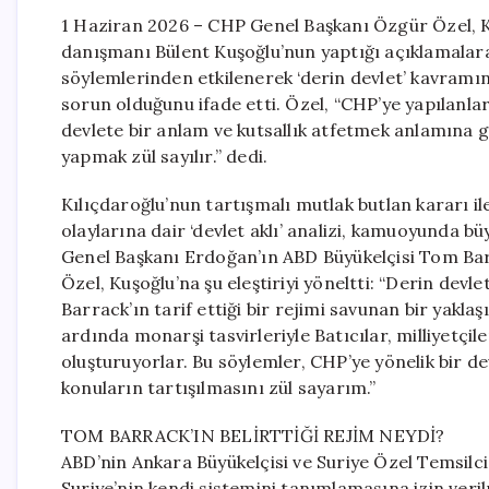
1 Haziran 2026 – CHP Genel Başkanı Özgür Özel, K
danışmanı Bülent Kuşoğlu’nun yaptığı açıklamalara
söylemlerinden etkilenerek ‘derin devlet’ kavramın
sorun olduğunu ifade etti. Özel, “CHP’ye yapılanlar
devlete bir anlam ve kutsallık atfetmek anlamına g
yapmak zül sayılır.” dedi.
Kılıçdaroğlu’nun tartışmalı mutlak butlan kararı
olaylarına dair ‘devlet aklı’ analizi, kamuoyunda 
Genel Başkanı Erdoğan’ın ABD Büyükelçisi Tom Bar
Özel, Kuşoğlu’na şu eleştiriyi yöneltti: “Derin de
Barrack’ın tarif ettiği bir rejimi savunan bir yaklaş
ardında monarşi tasvirleriyle Batıcılar, milliyetçile
oluşturuyorlar. Bu söylemler, CHP’ye yönelik bir d
konuların tartışılmasını zül sayarım.”
TOM BARRACK’IN BELİRTTİĞİ REJİM NEYDİ?
ABD’nin Ankara Büyükelçisi ve Suriye Özel Temsilci
Suriye’nin kendi sistemini tanımlamasına izin verilm