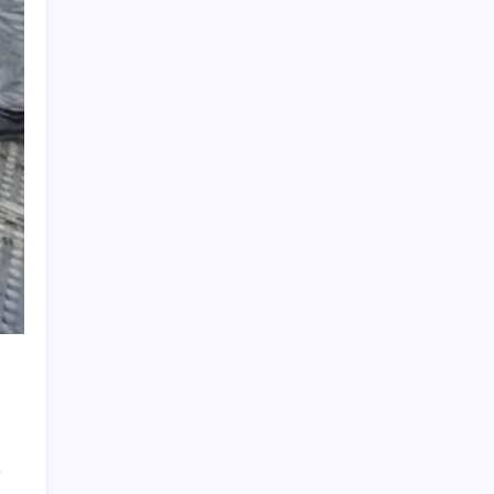
KOBİ’ler için akıllı üretim üssü
Resmi Gazete’de bugün (08.08.2026)
Citi, üçüncü çeyrek petrol tahminini
yükseltti
Hazine nakit gerçekleşmeleri 395,7 milyar
TL açık verdi
Google Maps’e büyük değişiklik: Oteli
bulacak, yemeği sipariş edecek
Huawei Mate 80 için 16GB RAM ve 1TB
Model Duyuruldu
UBS Baş Yatırım Sorumlusu’ndan altın
tahmini: Fiyatlardaki düşüşler alım fırsatı
yaratıyor
Türkiye, Suudi Arabistan ve Pakistan üçlü
savunma anlaşması imzaladı
Ona yatıran köşeyi döndü: Yılbaşından beri
en çok kazandıran oldu