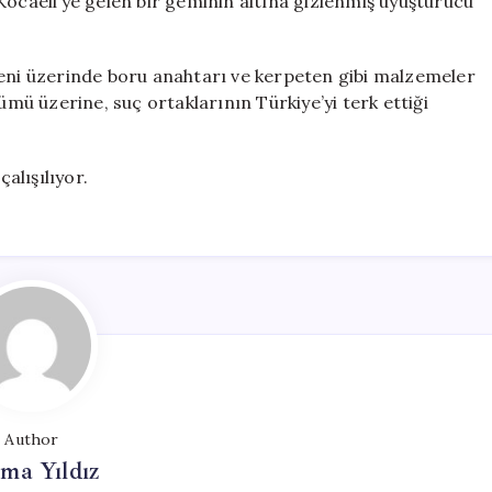
Kocaeli’ye gelen bir geminin altına gizlenmiş uyuşturucu
deni üzerinde boru anahtarı ve kerpeten gibi malzemeler
ümü üzerine, suç ortaklarının Türkiye’yi terk ettiği
çalışılıyor.
Author
ma Yıldız