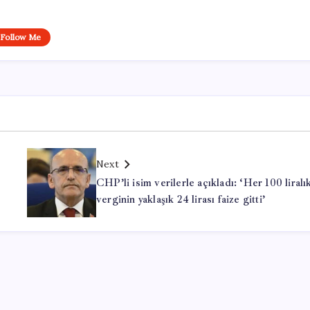
Follow Me
Next
CHP’li isim verilerle açıkladı: ‘Her 100 liralı
verginin yaklaşık 24 lirası faize gitti’