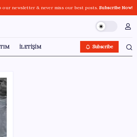
o our newsletter & never miss our best posts.
Subscribe Now!
TIM
İLETİŞİM
Subscribe
SON YAZILAR
AB ambalaj kısıtlaması için düğmeye bastı