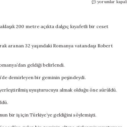
Ölü
yorumlar kapal
bulunan
Rumen
dalgıcın
sırrı
aklaşık 200 metre açıkta dalgıç kıyafetli bir ceset
çözüldü.
Geminin
altına
larak aranan 32 yaşındaki Romanya vatandaşı Robert
yerleştirilen
uyuşturucunun
peşindeymiş
Romanya’dan geldiği belirlendi.
için
i’de demirleyen bir geminin peşindeydi.
yerleştirilmiş uyuşturucuyu almak olduğu öne sürüldü.
ldü.
n bir iş için Türkiye’ye geldiğini söylemişti.