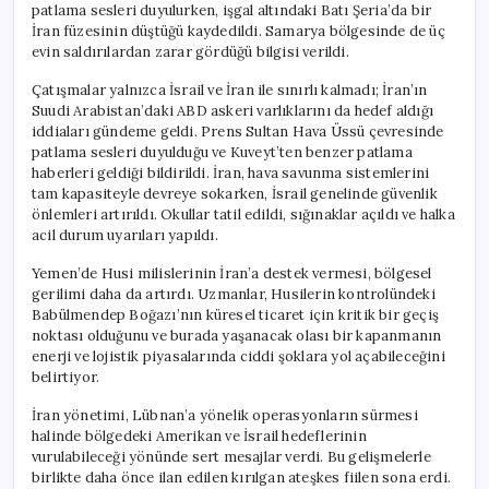
patlama sesleri duyulurken, işgal altındaki Batı Şeria’da bir
İran füzesinin düştüğü kaydedildi. Samarya bölgesinde de üç
evin saldırılardan zarar gördüğü bilgisi verildi.
Çatışmalar yalnızca İsrail ve İran ile sınırlı kalmadı; İran’ın
Suudi Arabistan’daki ABD askeri varlıklarını da hedef aldığı
iddiaları gündeme geldi. Prens Sultan Hava Üssü çevresinde
patlama sesleri duyulduğu ve Kuveyt’ten benzer patlama
haberleri geldiği bildirildi. İran, hava savunma sistemlerini
tam kapasiteyle devreye sokarken, İsrail genelinde güvenlik
önlemleri artırıldı. Okullar tatil edildi, sığınaklar açıldı ve halka
acil durum uyarıları yapıldı.
Yemen’de Husi milislerinin İran’a destek vermesi, bölgesel
gerilimi daha da artırdı. Uzmanlar, Husilerin kontrolündeki
Babülmendep Boğazı’nın küresel ticaret için kritik bir geçiş
noktası olduğunu ve burada yaşanacak olası bir kapanmanın
enerji ve lojistik piyasalarında ciddi şoklara yol açabileceğini
belirtiyor.
İran yönetimi, Lübnan’a yönelik operasyonların sürmesi
halinde bölgedeki Amerikan ve İsrail hedeflerinin
vurulabileceği yönünde sert mesajlar verdi. Bu gelişmelerle
birlikte daha önce ilan edilen kırılgan ateşkes fiilen sona erdi.