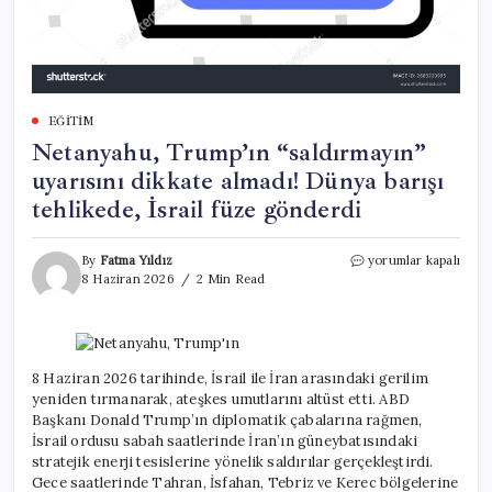
EĞITIM
Netanyahu, Trump’ın “saldırmayın”
uyarısını dikkate almadı! Dünya barışı
tehlikede, İsrail füze gönderdi
Netanyahu,
By
Fatma Yıldız
yorumlar kapalı
Trump’ın
8 Haziran 2026
2 Min Read
“saldırmayın”
uyarısını
dikkate
almadı!
Dünya
8 Haziran 2026 tarihinde, İsrail ile İran arasındaki gerilim
barışı
yeniden tırmanarak, ateşkes umutlarını altüst etti. ABD
tehlikede,
Başkanı Donald Trump’ın diplomatik çabalarına rağmen,
İsrail
İsrail ordusu sabah saatlerinde İran’ın güneybatısındaki
füze
stratejik enerji tesislerine yönelik saldırılar gerçekleştirdi.
gönderdi
Gece saatlerinde Tahran, İsfahan, Tebriz ve Kerec bölgelerine
için