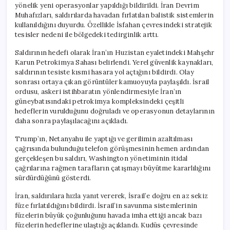
yönelik yeni operasyonlar yapıldığı bildirildi. İran Devrim
Muhafızları, saldırılarda havadan fırlatılan balistik sistemlerin
kullanıldığını duyurdu. Özellikle İsfahan çevresindeki stratejik
tesisler nedeni ile bölgedeki tedirginlik arttı.
Saldırının hedefi olarak İran’ın Huzistan eyaletindeki Mahşehr
Karun Petrokimya Sahası belirlendi. Yerel güvenlik kaynakları,
saldırının tesiste kısmi hasara yol açtığını bildirdi. Olay
sonrası ortaya çıkan görüntüler kamuoyuyla paylaşıldı. İsrail
ordusu, askeri istihbaratın yönlendirmesiyle İran’ın
güneybatısındaki petrokimya kompleksindeki çeşitli
hedeflerin vurulduğunu doğruladı ve operasyonun detaylarının
daha sonra paylaşılacağını açıkladı.
Trump’ın, Netanyahu ile yaptığı ve gerilimin azaltılması
çağrısında bulunduğu telefon görüşmesinin hemen ardından
gerçekleşen bu saldırı, Washington yönetiminin itidal
çağrılarına rağmen tarafların çatışmayı büyütme kararlılığını
sürdürdüğünü gösterdi.
İran, saldırılara hızla yanıt vererek, İsrail’e doğru en az sekiz
füze fırlatıldığını bildirdi. İsrail’in savunma sistemlerinin
füzelerin büyük çoğunluğunu havada imha ettiği ancak bazı
füzelerin hedeflerine ulaştığı açıklandı. Kudüs çevresinde