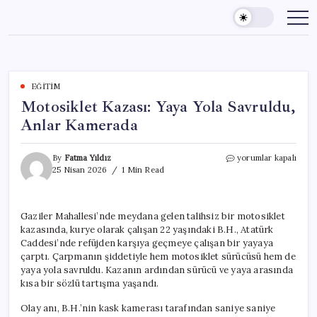
Skip
to
content
EĞITIM
Motosiklet Kazası: Yaya Yola Savruldu,
Anlar Kamerada
Motosiklet
By
Fatma Yıldız
yorumlar kapalı
Kazası:
25 Nisan 2026
1 Min Read
Yaya
Yola
Savruldu,
Gaziler Mahallesi’nde meydana gelen talihsiz bir motosiklet
Anlar
kazasında, kurye olarak çalışan 22 yaşındaki B.H., Atatürk
Kamerada
için
Caddesi’nde refüjden karşıya geçmeye çalışan bir yayaya
çarptı. Çarpmanın şiddetiyle hem motosiklet sürücüsü hem de
yaya yola savruldu. Kazanın ardından sürücü ve yaya arasında
kısa bir sözlü tartışma yaşandı.
Olay anı, B.H.’nin kask kamerası tarafından saniye saniye