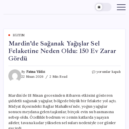
Skip
to
content
EĞITIM
Mardin’de Sağanak Yağışlar Sel
Felaketine Neden Oldu: 150 Ev Zarar
Gördü
Mardin’de
By
Fatma Yıldız
yorumlar kapalı
Sağanak
22 Nisan 2026
2 Min Read
Yağışlar
Sel
Felaketine
Mardin’de 18 Nisan gecesinden itibaren etkisini gösteren
Neden
şiddetli sağanak yağışlar, bölgede büyük bir felakete yol açtı.
Oldu:
150
Midyat ilçesindeki Bağlar Mahallesi’nde, yoğun yağışlar
Ev
sonucu meydana gelen taşkınlar, birçok evin su basmasına
Zarar
sebep oldu. Özellikle bodrum ve zemin katlarda yaşayan
Gördü
aileler, tavana kadar yükselen sel suları nedeniyle zor günler
için
geçirdi.