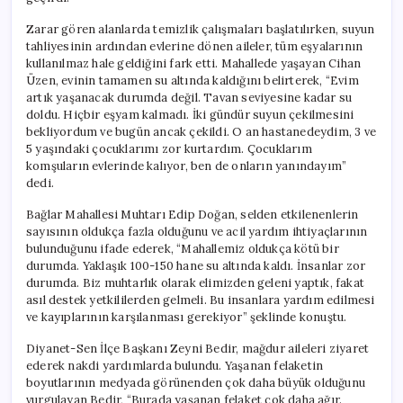
Zarar gören alanlarda temizlik çalışmaları başlatılırken, suyun
tahliyesinin ardından evlerine dönen aileler, tüm eşyalarının
kullanılmaz hale geldiğini fark etti. Mahallede yaşayan Cihan
Üzen, evinin tamamen su altında kaldığını belirterek, “Evim
artık yaşanacak durumda değil. Tavan seviyesine kadar su
doldu. Hiçbir eşyam kalmadı. İki gündür suyun çekilmesini
bekliyordum ve bugün ancak çekildi. O an hastanedeydim, 3 ve
5 yaşındaki çocuklarımı zor kurtardım. Çocuklarım
komşuların evlerinde kalıyor, ben de onların yanındayım”
dedi.
Bağlar Mahallesi Muhtarı Edip Doğan, selden etkilenenlerin
sayısının oldukça fazla olduğunu ve acil yardım ihtiyaçlarının
bulunduğunu ifade ederek, “Mahallemiz oldukça kötü bir
durumda. Yaklaşık 100-150 hane su altında kaldı. İnsanlar zor
durumda. Biz muhtarlık olarak elimizden geleni yaptık, fakat
asıl destek yetkililerden gelmeli. Bu insanlara yardım edilmesi
ve kayıplarının karşılanması gerekiyor” şeklinde konuştu.
Diyanet-Sen İlçe Başkanı Zeyni Bedir, mağdur aileleri ziyaret
ederek nakdi yardımlarda bulundu. Yaşanan felaketin
boyutlarının medyada görünenden çok daha büyük olduğunu
vurgulayan Bedir, “Burada yaşanan felaket çok daha ağır.