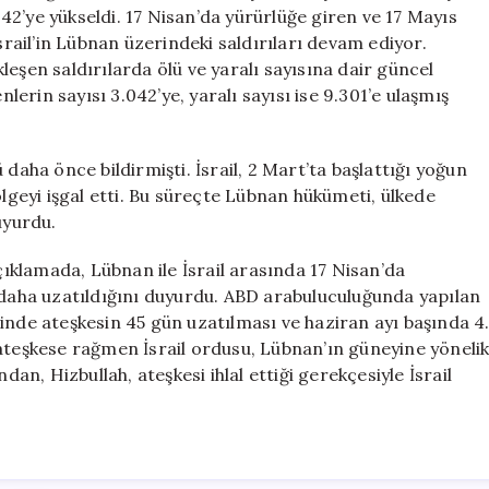
3.042’ye
2’ye yükseldi. 17 Nisan’da yürürlüğe giren ve 17 Mayıs
Ulaştı
srail’in Lübnan üzerindeki saldırıları devam ediyor.
için
eşen saldırılarda ölü ve yaralı sayısına dair güncel
nlerin sayısı 3.042’ye, yaralı sayısı ise 9.301’e ulaşmış
daha önce bildirmişti. İsrail, 2 Mart’ta başlattığı yoğun
ölgeyi işgal etti. Bu süreçte Lübnan hükümeti, ülkede
uyurdu.
klamada, Lübnan ile İsrail arasında 17 Nisan’da
a daha uzatıldığını duyurdu. ABD arabuluculuğunda yapılan
inde ateşkesin 45 gün uzatılması ve haziran ayı başında 4
 ateşkese rağmen İsrail ordusu, Lübnan’ın güneyine yöneli
dan, Hizbullah, ateşkesi ihlal ettiği gerekçesiyle İsrail