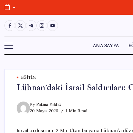
Skip
-
to
content
https://www.facebook.com/
https://twitter.com/
https://t.me/
https://www.instagram.com/
https://youtube.com/
ANA SAYFA
E
EĞITIM
Lübnan’daki İsrail Saldırıları: 
By
Fatma Yıldız
20 Mayıs 2026
1 Min Read
İsrail ordusunun 2 Mart’tan bu yana Lübnan’a düzen