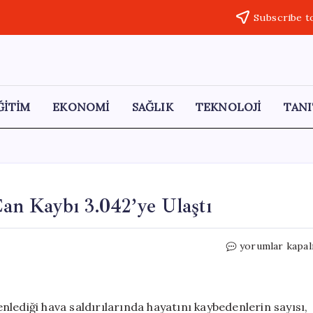
Subscribe t
ĞİTİM
EKONOMİ
SAĞLIK
TEKNOLOJİ
TANI
Can Kaybı 3.042’ye Ulaştı
Lübnan’daki
yorumlar kapal
İsrail
Saldırıları:
Can
Kaybı
lediği hava saldırılarında hayatını kaybedenlerin sayısı,