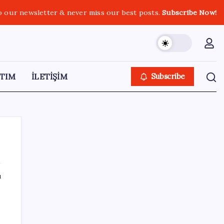
o our newsletter & never miss our best posts.
Subscribe Now!
TIM
İLETİŞİM
Subscribe
ı
SON YAZILAR
BofA: Yatırımcı iyimserliği beş yılın en
yüksek seviyesinde