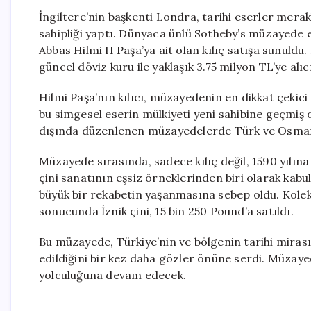
İngiltere’nin başkenti Londra, tarihi eserler merak
sahipliği yaptı. Dünyaca ünlü Sotheby’s müzayede 
Abbas Hilmi II Paşa’ya ait olan kılıç satışa sunuld
güncel döviz kuru ile yaklaşık 3.75 milyon TL’ye alıc
Hilmi Paşa’nın kılıcı, müzayedenin en dikkat çekici p
bu simgesel eserin mülkiyeti yeni sahibine geçmiş o
dışında düzenlenen müzayedelerde Türk ve Osmanlı 
Müzayede sırasında, sadece kılıç değil, 1590 yılına 
çini sanatının eşsiz örneklerinden biri olarak kab
büyük bir rekabetin yaşanmasına sebep oldu. Kolek
sonucunda İznik çini, 15 bin 250 Pound’a satıldı.
Bu müzayede, Türkiye’nin ve bölgenin tarihi mirası
edildiğini bir kez daha gözler önüne serdi. Müzayed
yolculuğuna devam edecek.