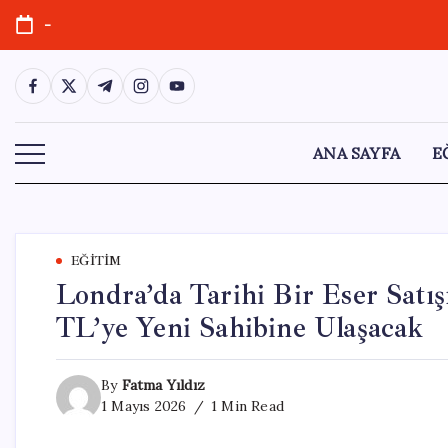
Skip
-
to
content
https://www.facebook.com/
https://twitter.com/
https://t.me/
https://www.instagram.com/
https://youtube.com/
ANA SAYFA
E
EĞITIM
Londra’da Tarihi Bir Eser Satış
TL’ye Yeni Sahibine Ulaşacak
By
Fatma Yıldız
1 Mayıs 2026
1 Min Read