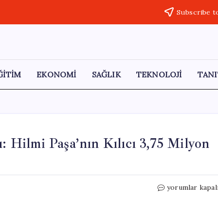
Subscribe t
ĞİTİM
EKONOMİ
SAĞLIK
TEKNOLOJİ
TANI
ı: Hilmi Paşa’nın Kılıcı 3,75 Milyon
Londra’da
yorumlar kapal
Tarihi
Bir
Eser