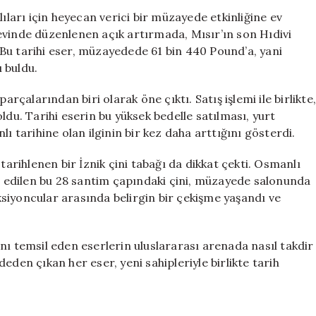
Satışı:
lıları için heyecan verici bir müzayede etkinliğine ev
Hilmi
evinde düzenlenen açık artırmada, Mısır’ın son Hıdivi
Paşa’nın
u. Bu tarihi eser, müzayedede 61 bin 440 Pound’a, yani
Kılıcı
ı buldu.
3,75
Milyon
arçalarından biri olarak öne çıktı. Satış işlemi ile birlikte,
TL’ye
ldu. Tarihi eserin bu yüksek bedelle satılması, yurt
Yeni
tarihine olan ilginin bir kez daha arttığını gösterdi.
Sahibine
Ulaşacak
için
tarihlenen bir İznik çini tabağı da dikkat çekti. Osmanlı
ul edilen bu 28 santim çapındaki çini, müzayede salonunda
siyoncular arasında belirgin bir çekişme yaşandı ve
nı temsil eden eserlerin uluslararası arenada nasıl takdir
eden çıkan her eser, yeni sahipleriyle birlikte tarih