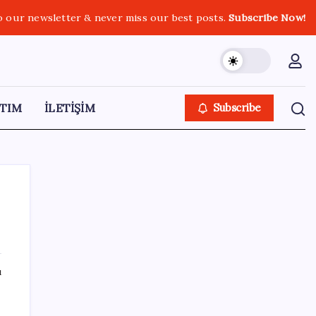
o our newsletter & never miss our best posts.
Subscribe Now!
TIM
İLETİŞİM
Subscribe
SON YAZILAR
ı
Motorin fiyatlarında bir ayda dev artış:
Maliyetlerdeki yükseliş sofrayı da vuracak