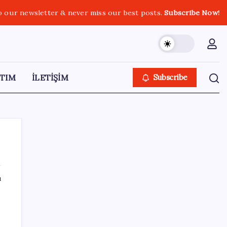
o our newsletter & never miss our best posts.
Subscribe Now!
TIM
İLETİŞİM
Subscribe
ı
SON YAZILAR
AB ambalaj kısıtlaması için düğmeye bastı