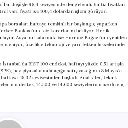
if bir düşüşle 98,4 seviyesinde dengelendi. Emtia fiyatları
trol varil fiyatı ise 100,4 dolardan işlem görüyor.
orsaları haftaya temkinli bir başlangıç yaparken,
rkez Bankası’nın faiz kararlarını bekliyor. Her iki
rülüyor. Asya borsalarında ise Hürmüz Boğazı’nın yeniden
emleniyor; özellikle teknoloji ve yarı iletken hisselerinde
anbul’da BIST 100 endeksi, haftayı yüzde 0,51 artışla
SPK), pay piyasalarında açığa satış yasağının 8 Mayıs’a
haftaya 45,02 seviyesinden başladı. Analistler, teknik
lerinin destek, 14.500 ve 14.600 seviyelerinin ise direnç