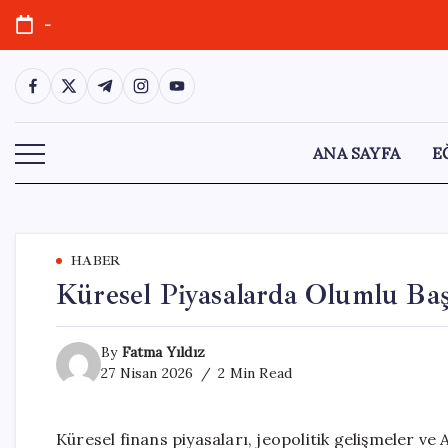
Skip
-
to
content
https://www.facebook.com/
https://twitter.com/
https://t.me/
https://www.instagram.com/
https://youtube.com/
ANA SAYFA
E
HABER
Küresel Piyasalarda Olumlu Baş
By
Fatma Yıldız
27 Nisan 2026
2 Min Read
Küresel finans piyasaları, jeopolitik gelişmeler ve