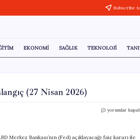
Subscribe t
ĞİTİM
EKONOMİ
SAĞLIK
TEKNOLOJİ
TANI
langıç (27 Nisan 2026)
Küresel
yorumlar kapal
Piyasalarda
Olumlu
Başlangıç
(27
 ABD Merkez Bankası’nın (Fed) açıklayacağı faiz kararı ile