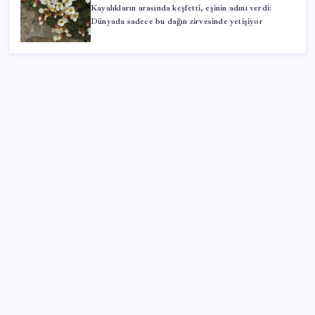
Kayalıkların arasında keşfetti, eşinin adını verdi:
Dünyada sadece bu dağın zirvesinde yetişiyor
SON YAZILAR
AB ambalaj kısıtlaması için düğmeye bastı
KOBİ’ler için akıllı üretim üssü
Resmi Gazete’de bugün (08.08.2026)
Citi, üçüncü çeyrek petrol tahminini yükseltti
Hazine nakit gerçekleşmeleri 395,7 milyar TL açık