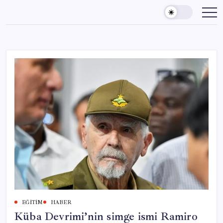
Skip
to
content
EĞITIM
HABER
Küba Devrimi’nin simge ismi Ramiro