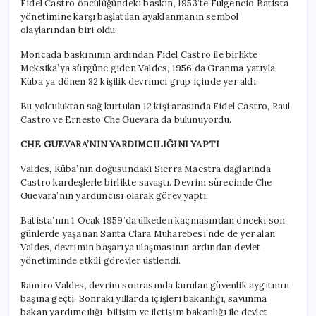
Fidel Castro öncülüğündeki baskın, 1953’te Fulgencio Batista
yönetimine karşı başlatılan ayaklanmanın sembol
olaylarından biri oldu.
Moncada baskınının ardından Fidel Castro ile birlikte
Meksika’ya sürgüne giden Valdes, 1956’da Granma yatıyla
Küba’ya dönen 82 kişilik devrimci grup içinde yer aldı.
Bu yolculuktan sağ kurtulan 12 kişi arasında Fidel Castro, Raul
Castro ve Ernesto Che Guevara da bulunuyordu.
CHE GUEVARA’NIN YARDIMCILIĞINI YAPTI
Valdes, Küba’nın doğusundaki Sierra Maestra dağlarında
Castro kardeşlerle birlikte savaştı. Devrim sürecinde Che
Guevara’nın yardımcısı olarak görev yaptı.
Batista’nın 1 Ocak 1959’da ülkeden kaçmasından önceki son
günlerde yaşanan Santa Clara Muharebesi’nde de yer alan
Valdes, devrimin başarıya ulaşmasının ardından devlet
yönetiminde etkili görevler üstlendi.
Ramiro Valdes, devrim sonrasında kurulan güvenlik aygıtının
başına geçti. Sonraki yıllarda içişleri bakanlığı, savunma
bakan yardımcılığı, bilişim ve iletişim bakanlığı ile devlet