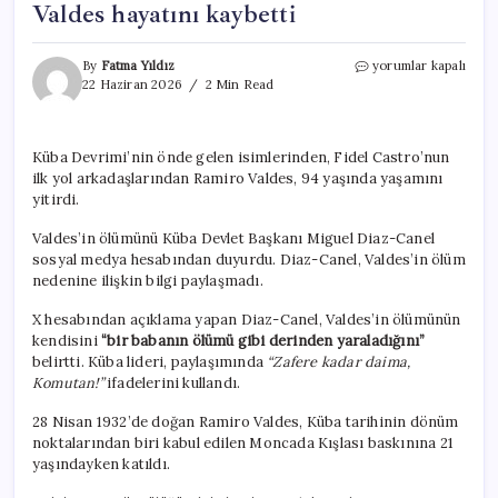
Valdes hayatını kaybetti
Küba
By
Fatma Yıldız
yorumlar kapalı
Devrimi’nin
22 Haziran 2026
2 Min Read
simge
ismi
Ramiro
Küba Devrimi’nin önde gelen isimlerinden, Fidel Castro’nun
Valdes
ilk yol arkadaşlarından Ramiro Valdes, 94 yaşında yaşamını
hayatını
kaybetti
yitirdi.
için
Valdes’in ölümünü Küba Devlet Başkanı Miguel Diaz-Canel
sosyal medya hesabından duyurdu. Diaz-Canel, Valdes’in ölüm
nedenine ilişkin bilgi paylaşmadı.
X hesabından açıklama yapan Diaz-Canel, Valdes’in ölümünün
kendisini
“bir babanın ölümü gibi derinden yaraladığını”
belirtti. Küba lideri, paylaşımında
“Zafere kadar daima,
Komutan!”
ifadelerini kullandı.
28 Nisan 1932’de doğan Ramiro Valdes, Küba tarihinin dönüm
noktalarından biri kabul edilen Moncada Kışlası baskınına 21
yaşındayken katıldı.